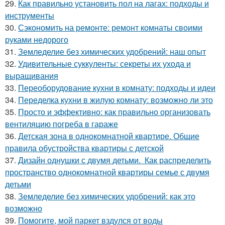
29.
Как правильно установить пол на лагах: подходы и
инструменты
30.
Сэкономить на ремонте: ремонт комнаты своими
руками недорого
31.
Земледелие без химических удобрений: наш опыт
32.
Удивительные суккуленты: секреты их ухода и
выращивания
33.
Переоборудование кухни в комнату: подходы и идеи
34.
Переделка кухни в жилую комнату: возможно ли это
35.
Просто и эффективно: как правильно организовать
вентиляцию погреба в гараже
36.
Детская зона в однокомнатной квартире. Общие
правила обустройства квартиры с детской
37.
Дизайн однушки с двумя детьми. Как распределить
пространство однокомнатной квартиры семье с двумя
детьми
38.
Земледелие без химических удобрений: как это
возможно
39.
Помогите, мой паркет вздулся от воды