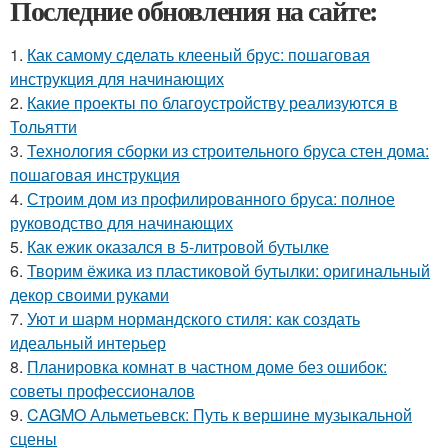
Последние обновления на сайте:
1.
Как самому сделать клееный брус: пошаговая
инструкция для начинающих
2.
Какие проекты по благоустройству реализуются в
Тольятти
3.
Технология сборки из строительного бруса стен дома:
пошаговая инструкция
4.
Строим дом из профилированного бруса: полное
руководство для начинающих
5.
Как ежик оказался в 5-литровой бутылке
6.
Творим ёжика из пластиковой бутылки: оригинальный
декор своими руками
7.
Уют и шарм нормандского стиля: как создать
идеальный интерьер
8.
Планировка комнат в частном доме без ошибок:
советы профессионалов
9.
CAGMO Альметьевск: Путь к вершине музыкальной
сцены