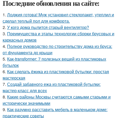
Последние обновления на сайте:
1.
Лоджия готова! Муж установил стеклопакет, утеплил и
сделал теплый пол для комфорта.
2.
У кого дома пылитcя cтарый вентилятор?
3.
Преимущества и этапы технологии сборки брусовых и
каркасных домов
4.
Полное руководство по строительству дома из бруса:
от фундамента до крыши
5.
Как-transformer: 7 полезных вещей из пластиковых
бутылок
6.
Как сделать ёжика из пластиковой бутылки: простая
мастерская
7.
Создай забавного ежа из пластиковой бутылки:
мастер-класс для всех
8.
Какие районы Москвы считаются самыми старыми и
исторически значимыми
9.
Как разумно расставить мебель в маленьком доме:
практические советы