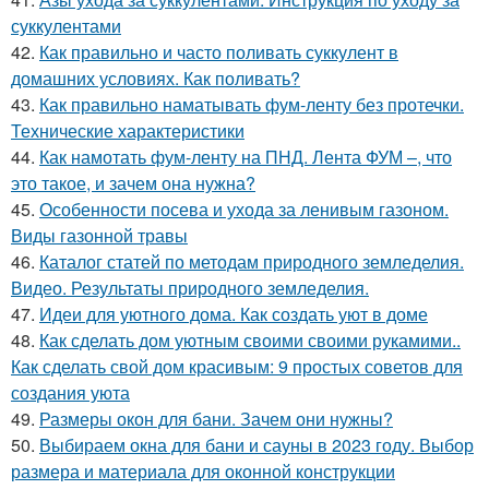
суккулентами
42.
Как правильно и часто поливать суккулент в
домашних условиях. Как поливать?
43.
Как правильно наматывать фум-ленту без протечки.
Технические характеристики
44.
Как намотать фум-ленту на ПНД. Лента ФУМ –, что
это такое, и зачем она нужна?
45.
Особенности посева и ухода за ленивым газоном.
Виды газонной травы
46.
Каталог статей по методам природного земледелия.
Видео. Результаты природного земледелия.
47.
Идеи для уютного дома. Как создать уют в доме
48.
Как сделать дом уютным своими своими рукамими..
Как сделать свой дом красивым: 9 простых советов для
создания уюта
49.
Размеры окон для бани. Зачем они нужны?
50.
Выбираем окна для бани и сауны в 2023 году. Выбор
размера и материала для оконной конструкции