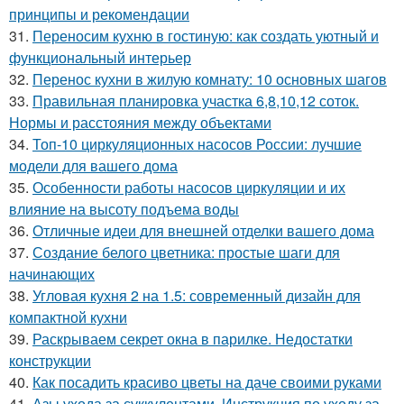
принципы и рекомендации
31.
Переносим кухню в гостиную: как создать уютный и
функциональный интерьер
32.
Перенос кухни в жилую комнату: 10 основных шагов
33.
Правильная планировка участка 6,8,10,12 соток.
Нормы и расстояния между объектами
34.
Топ-10 циркуляционных насосов России: лучшие
модели для вашего дома
35.
Особенности работы насосов циркуляции и их
влияние на высоту подъема воды
36.
Отличные идеи для внешней отделки вашего дома
37.
Создание белого цветника: простые шаги для
начинающих
38.
Угловая кухня 2 на 1.5: современный дизайн для
компактной кухни
39.
Раскрываем секрет окна в парилке. Недостатки
конструкции
40.
Как посадить красиво цветы на даче своими руками
41.
Азы ухода за суккулентами. Инструкция по уходу за