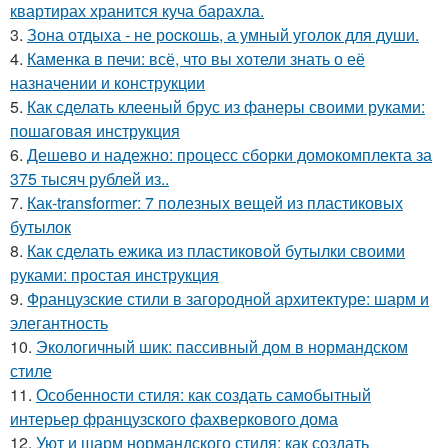
квартирах хранится куча барахла.
3.
Зона отдыха - не роcкошь, а умный уголок для души.
4.
Каменка в печи: всё, что вы хотели знать о её
назначении и конструкции
5.
Как сделать клееный брус из фанеры своими руками:
пошаговая инструкция
6.
Дешево и надежно: процесс сборки домокомплекта за
375 тысяч рублей из..
7.
Как-transformer: 7 полезных вещей из пластиковых
бутылок
8.
Как сделать ежика из пластиковой бутылки своими
руками: простая инструкция
9.
Французские стили в загородной архитектуре: шарм и
элегантность
10.
Экологичный шик: пассивный дом в нормандском
стиле
11.
Особенности стиля: как создать самобытный
интерьер французского фахверкового дома
12.
Уют и шарм нормандского стиля: как создать