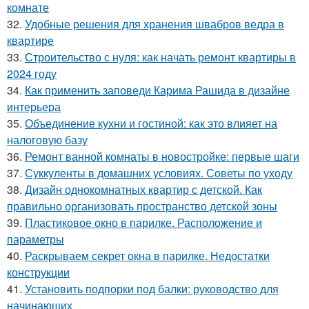
комнате
32.
Удобные решения для хранения швабров ведра в
квартире
33.
Строительство с нуля: как начать ремонт квартиры в
2024 году
34.
Как применить заповеди Карима Рашида в дизайне
интерьера
35.
Объединение кухни и гостиной: как это влияет на
налоговую базу
36.
Ремонт ванной комнаты в новостройке: первые шаги
37.
Суккуленты в домашних условиях. Советы по уходу
38.
Дизайн однокомнатных квартир с детской. Как
правильно организовать пространство детской зоны
39.
Пластиковое окно в парилке. Расположение и
параметры
40.
Раскрываем секрет окна в парилке. Недостатки
конструкции
41.
Установить подпорки под балки: руководство для
начинающих