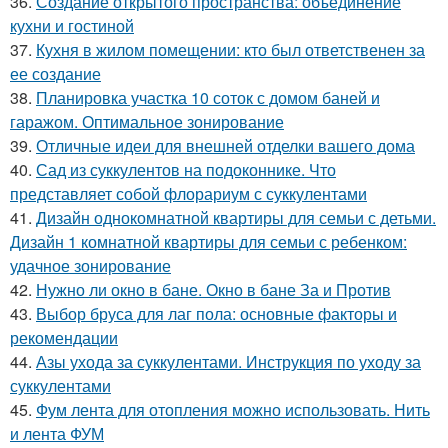
36.
Создание открытого пространства: объединение
кухни и гостиной
37.
Кухня в жилом помещении: кто был ответственен за
ее создание
38.
Планировка участка 10 соток с домом баней и
гаражом. Оптимальное зонирование
39.
Отличные идеи для внешней отделки вашего дома
40.
Сад из суккулентов на подоконнике. Что
представляет собой флорариум с суккулентами
41.
Дизайн однокомнатной квартиры для семьи с детьми.
Дизайн 1 комнатной квартиры для семьи с ребенком:
удачное зонирование
42.
Нужно ли окно в бане. Окно в бане За и Против
43.
Выбор бруса для лаг пола: основные факторы и
рекомендации
44.
Азы ухода за суккулентами. Инструкция по уходу за
суккулентами
45.
Фум лента для отопления можно использовать. Нить
и лента ФУМ