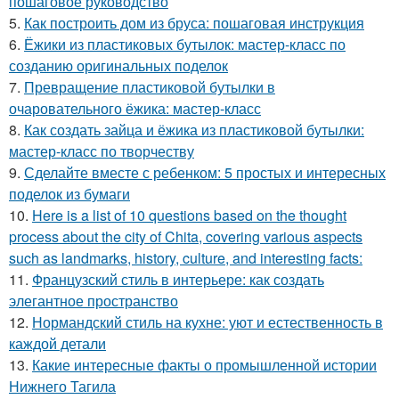
пошаговое руководство
5.
Как построить дом из бруса: пошаговая инструкция
6.
Ёжики из пластиковых бутылок: мастер-класс по
созданию оригинальных поделок
7.
Превращение пластиковой бутылки в
очаровательного ёжика: мастер-класс
8.
Как создать зайца и ёжика из пластиковой бутылки:
мастер-класс по творчеству
9.
Сделайте вместе с ребенком: 5 простых и интересных
поделок из бумаги
10.
Here is a list of 10 questions based on the thought
process about the city of Chita, covering various aspects
such as landmarks, history, culture, and interesting facts:
11.
Французский стиль в интерьере: как создать
элегантное пространство
12.
Нормандский стиль на кухне: уют и естественность в
каждой детали
13.
Какие интересные факты о промышленной истории
Нижнего Тагила