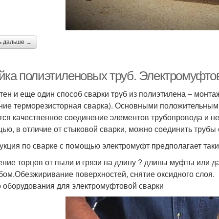
ь дальше →
йка полиэтиленовых труб. Электромуфто
тен и еще один способ сварки труб из полиэтилена – монта
ние терморезисторная сварка). Основными положительным
тся качественное соединение элементов трубопровода и н
ью, в отличие от стыковой сварки, можно соединить трубы 
укция по сварке с помощью электромуфт предполагает таки
ние торцов от пыли и грязи на длину ? длины муфты или 
бом.Обезжиривание поверхностей, снятие оксидного слоя.
 оборудования для электромуфтовой сварки