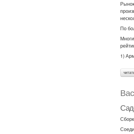
Рынок
произ
неско
По бо
Многи
рейти
1) Ар
читат
Вас
Сад
Сборк
Соеди