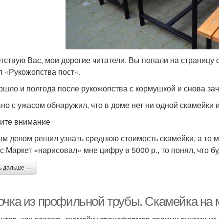
тствую Вас, мои дорогие читатели. Вы попали на страницу 
л «Рукожопства пост«.
ошло и полгода после рукожопства с кормушкой и снова зач
но с ужасом обнаружил, что в доме нет ни одной скамейки 
ите внимание
м делом решил узнать среднюю стоимость скамейки, а то мо
с Маркет «нарисовал» мне цифру в 5000 р., то понял, что б
ь дальше →
очка из профильной трубы. Скамейка на 