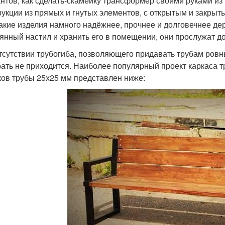
нтов, как сделать-скамейку трансформер своими руками из
рукции из прямых и гнутых элементов, с открытым и закрыты
Такие изделия намного надёжнее, прочнее и долговечнее де
янный настил и хранить его в помещении, они прослужат до
тсутствии трубогиба, позволяющего придавать трубам ровн
ать не приходится. Наиболее популярный проект каркаса
ков трубы 25х25 мм представлен ниже: