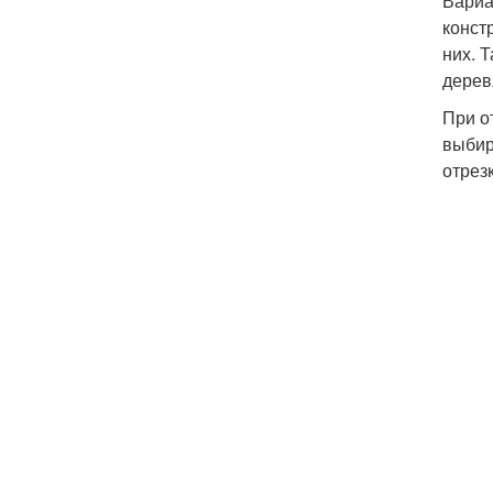
Вариа
конст
них. 
дерев
При о
выбир
отрез