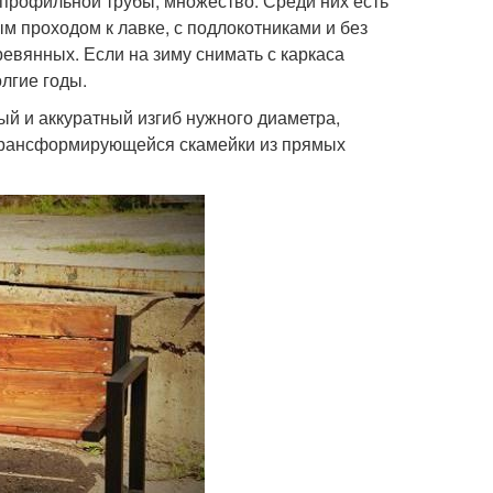
 профильной трубы, множество. Среди них есть
м проходом к лавке, с подлокотниками и без
ревянных. Если на зиму снимать с каркаса
лгие годы.
ый и аккуратный изгиб нужного диаметра,
 трансформирующейся скамейки из прямых