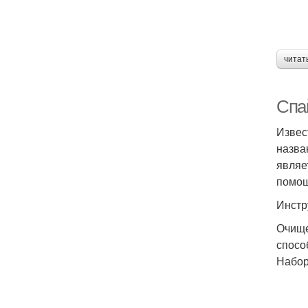
читат
Спа
Извес
назва
являе
помощ
Инстр
Очище
спосо
Набор