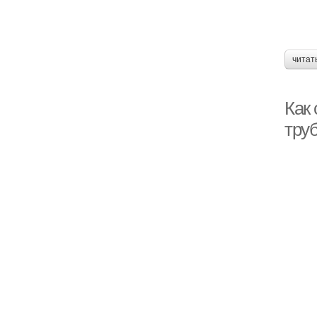
читат
Как
тру