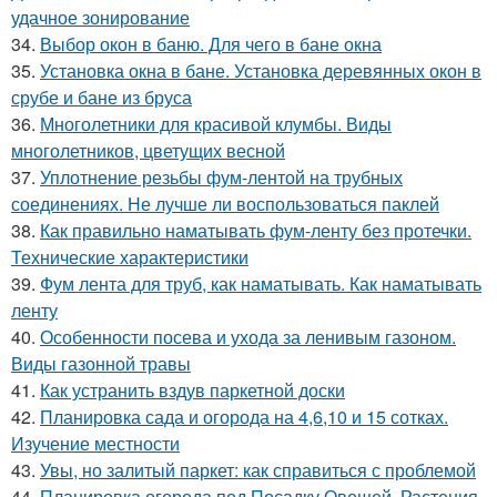
удачное зонирование
34.
Выбор окон в баню. Для чего в бане окна
35.
Установка окна в бане. Установка деревянных окон в
срубе и бане из бруса
36.
Многолетники для красивой клумбы. Виды
многолетников, цветущих весной
37.
Уплотнение резьбы фум-лентой на трубных
соединениях. Не лучше ли воспользоваться паклей
38.
Как правильно наматывать фум-ленту без протечки.
Технические характеристики
39.
Фум лента для труб, как наматывать. Как наматывать
ленту
40.
Особенности посева и ухода за ленивым газоном.
Виды газонной травы
41.
Как устранить вздув паркетной доски
42.
Планировка сада и огорода на 4,6,10 и 15 сотках.
Изучение местности
43.
Увы, но залитый паркет: как справиться с проблемой
44.
Планировка огорода под Посадку Овощей. Растения-