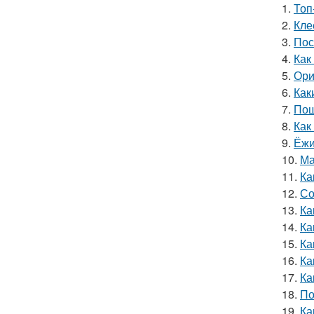
1.
Топ
2.
Кле
3.
Пос
4.
Как
5.
Ори
6.
Как
7.
Пош
8.
Как
9.
Ёжи
10.
Ма
11.
Ка
12.
Со
13.
Ка
14.
Ка
15.
Ка
16.
Ка
17.
Ка
18.
По
19.
Ка