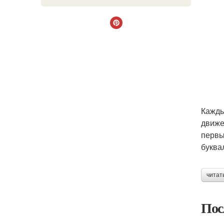
Кажды
движе
первы
буква
читат
Пос