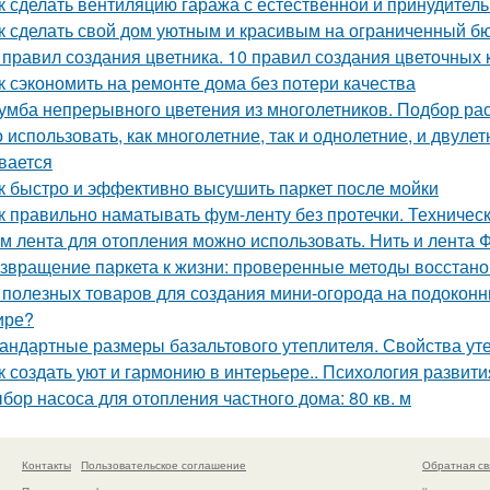
к сделать вентиляцию гаража с естественной и принудител
к сделать свой дом уютным и красивым на ограниченный б
 правил создания цветника. 10 правил создания цветочных 
к сэкономить на ремонте дома без потери качества
умба непрерывного цветения из многолетников. Подбор ра
 использовать, как многолетние, так и однолетние, и двуле
вается
к быстро и эффективно высушить паркет после мойки
к правильно наматывать фум-ленту без протечки. Техничес
м лента для отопления можно использовать. Нить и лента 
звращение паркета к жизни: проверенные методы восстан
 полезных товаров для создания мини-огорода на подоконни
ире?
андартные размеры базальтового утеплителя. Свойства уте
к создать уют и гармонию в интерьере.. Психология развити
бор насоса для отопления частного дома: 80 кв. м
Контакты
Пользовательское соглашение
Обратная св