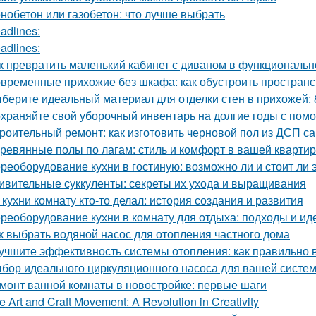
нобетон или газобетон: что лучше выбрать
adlines:
adlines:
к превратить маленький кабинет с диваном в функциональн
временные прихожие без шкафа: как обустроить простран
берите идеальный материал для отделки стен в прихожей:
храняйте свой уборочный инвентарь на долгие годы с пом
роительный ремонт: как изготовить черновой пол из ДСП с
ревянные полы по лагам: стиль и комфорт в вашей кварти
реоборудование кухни в гостиную: возможно ли и стоит ли 
ивительные суккуленты: секреты их ухода и выращивания
 кухни комнату кто-то делал: история создания и развития
реоборудование кухни в комнату для отдыха: подходы и ид
к выбрать водяной насос для отопления частного дома
учшите эффективность системы отопления: как правильно 
бор идеального циркуляционного насоса для вашей систе
монт ванной комнаты в новостройке: первые шаги
e Art and Craft Movement: A Revolution in Creativity