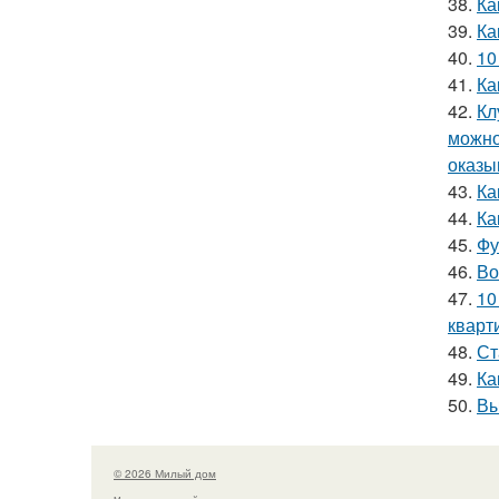
38.
Ка
39.
Ка
40.
10
41.
Ка
42.
Кл
можно
оказы
43.
Ка
44.
Ка
45.
Фу
46.
Во
47.
10
кварт
48.
Ст
49.
Ка
50.
Вы
© 2026 Милый дом