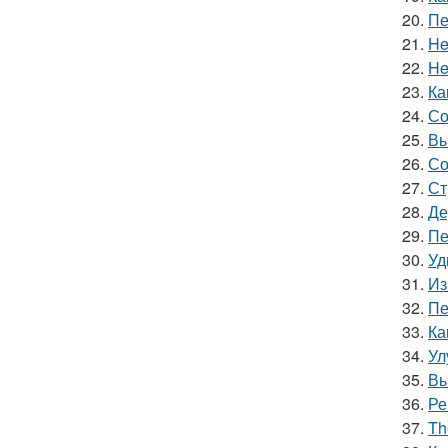
20.
Пе
21.
He
22.
He
23.
Ка
24.
Со
25.
Вы
26.
Со
27.
Ст
28.
Де
29.
Пе
30.
Уд
31.
Из
32.
Пе
33.
Ка
34.
Ул
35.
Вы
36.
Ре
37.
Th