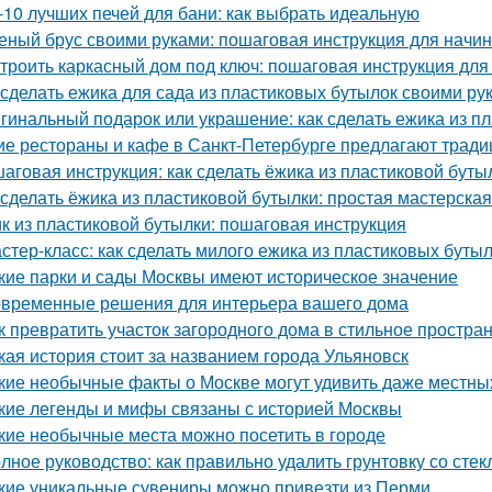
-10 лучших печей для бани: как выбрать идеальную
еный брус своими руками: пошаговая инструкция для нач
троить каркасный дом под ключ: пошаговая инструкция дл
 сделать ежика для сада из пластиковых бутылок своими ру
гинальный подарок или украшение: как сделать ежика из п
ие рестораны и кафе в Санкт-Петербурге предлагают трад
аговая инструкция: как сделать ёжика из пластиковой буты
 сделать ёжика из пластиковой бутылки: простая мастерская
к из пластиковой бутылки: пошаговая инструкция
стер-класс: как сделать милого ежика из пластиковых буты
кие парки и сады Москвы имеют историческое значение
временные решения для интерьера вашего дома
к превратить участок загородного дома в стильное простран
кая история стоит за названием города Ульяновск
кие необычные факты о Москве могут удивить даже местны
кие легенды и мифы связаны с историей Москвы
кие необычные места можно посетить в городе
лное руководство: как правильно удалить грунтовку со стек
кие уникальные сувениры можно привезти из Перми