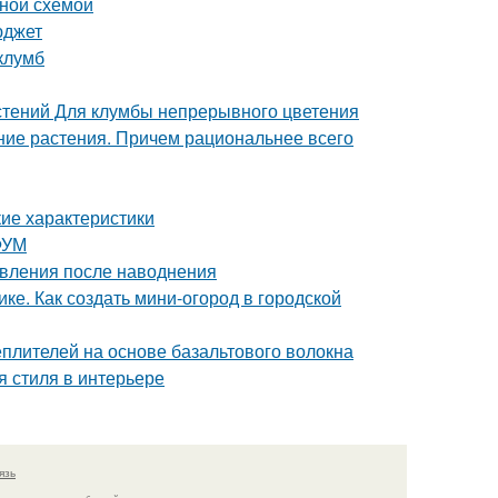
ьной схемой
юджет
клумб
стений Для клумбы непрерывного цветения
тние растения. Причем рациональнее всего
кие характеристики
ФУМ
овления после наводнения
ке. Как создать мини-огород в городской
плителей на основе базальтового волокна
я стиля в интерьере
язь