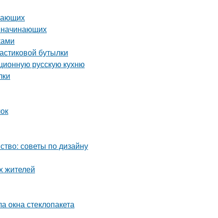
инающих
я начинающих
ками
ластиковой бутылки
иционную русскую кухню
лки
лок
ство: советы по дизайну
х жителей
ла окна стеклопакета