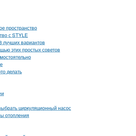
ое пространство
ство с STYLE
 8 лучших вариантов
ощью этих простых советов
амостоятельно
ре
это делать
еи
выбрать циркуляционный насос
мы отопления