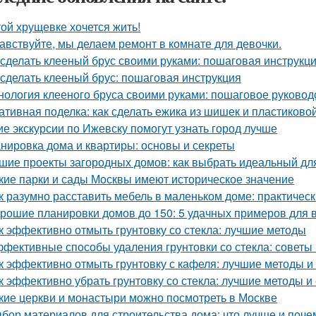
той хрущевке хочется жить!
авствуйте, мы делаем ремонт в комнате для девочки.
 сделать клееный брус своими руками: пошаговая инструкц
 сделать клееный брус: пошаговая инструкция
нология клееного бруса своими руками: пошаговое руковод
ативная поделка: как сделать ежика из шишек и пластиково
ие экскурсии по Ижевску помогут узнать город лучше
нировка дома и квартиры: основы и секреты
шие проекты загородных домов: как выбрать идеальный дл
кие парки и сады Москвы имеют историческое значение
к разумно расставить мебель в маленьком доме: практичес
рошие планировки домов до 150: 5 удачных примеров для 
к эффективно отмыть грунтовку со стекла: лучшие методы
фективные способы удаления грунтовки со стекла: советы
к эффективно отмыть грунтовку с кафеля: лучшие методы и
к эффективно убрать грунтовку со стекла: лучшие методы и
кие церкви и монастыри можно посмотреть в Москве
бор материалов для строительства дома: что лучше и поче