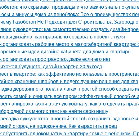
зобетон: что скрывают продавцы и что важно знать покупат
юсы и минусы дома из пеноблока: Все о преимуществах пе
чему Газобетон Не Подходит для Строительства Загородно
лное руководство: как самостоятельно создать дизайн-прое
новы дизайна: как правильно создавать проект с нуля
к организовать рабочее место в малогабаритной квартире: 
временные идеи дизайна кабинета для дома и квартиры
к организовать пространство, даже если его нет
ихожая будущего: дизайн квартир 2025 года
мест в квартире: как эффективно использовать пространств
обное хранение швабров и ведер: лучшие решения для кв
ладка деревянного пола на лагах: простой способ создать 
асить самой и очищать всё паром: эффективный способ оч
репланировка кухни в жилую комнату: как это сделать прав
бор одной из многих тем: как найти свою нишу
ресадка суккулентов: простой способ сохранить здоровье и
мний огород на подоконнике. Как вырастить перец
к обустроить однокомнатную квартиру семье с ребенком. Пр