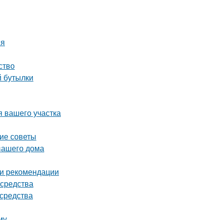
ия
ство
й бутылки
я вашего участка
кие советы
вашего дома
 и рекомендации
 средства
 средства
му