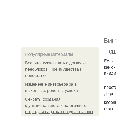
Вин
Пош
Популярные материалы
Если 
Все, что нужно знать о домах из
как о
пеноблоков: Преимущества и
видам
недостатки
Изменение интерьера за 1
прост
выходные: рецепты успеха
до ро
Секреты создания
клеен
функционального и эстетичного
под п
огорода и сада: как разделить зоны