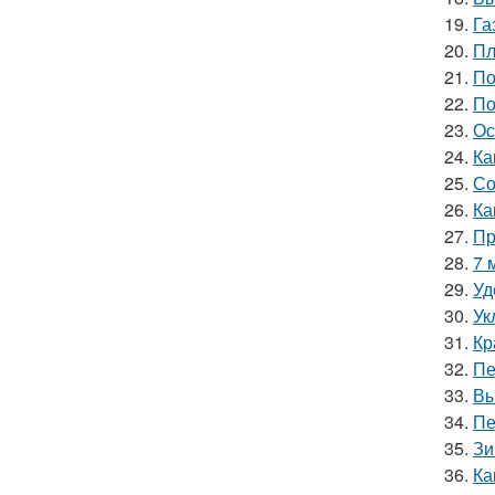
19.
Га
20.
Пл
21.
По
22.
По
23.
Ос
24.
Ка
25.
Со
26.
Ка
27.
Пр
28.
7 
29.
Уд
30.
Ук
31.
Кр
32.
Пе
33.
Вы
34.
Пе
35.
Зи
36.
Ка