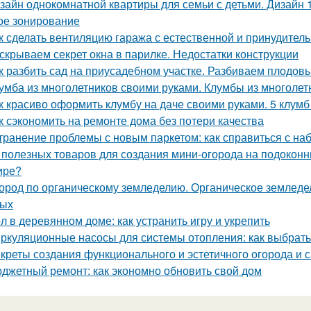
зайн однокомнатной квартиры для семьи с детьми. Дизайн 
ое зонирование
к сделать вентиляцию гаража с естественной и принудител
скрываем секрет окна в парилке. Недостатки конструкции
к разбить сад на приусадебном участке. Разбиваем плодов
умба из многолетников своими руками. Клумбы из многолет
к красиво оформить клумбу на даче своими руками. 5 клум
к сэкономить на ремонте дома без потери качества
транение проблемы с новым паркетом: как справиться с на
 полезных товаров для создания мини-огорода на подоконни
ире?
ород по органическому земледелию. Органическое земледели
вых
л в деревянном доме: как устранить игру и укрепить
ркуляционные насосы для системы отопления: как выбрат
креты создания функционального и эстетичного огорода и с
джетный ремонт: как экономно обновить свой дом