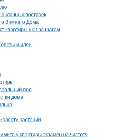
елю
ноблочных построек
го Зимнего Дома
кт квартиры шаг за шагом
советы и идеи
о
артиры
идеальный пол
истки дома
ильно
 красоту растений
имите у квартиры экзамен на чистоту