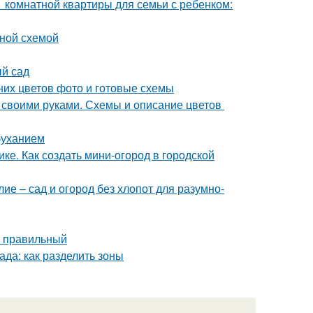
1 комнатной квартиры для семьи с ребенком:
ьной схемой
ый сад
них цветов фото и готовые схемы
б своими руками. Схемы и описание цветов
буханием
ке. Как создать мини-огород в городской
е – сад и огород без хлопот для разумно-
ь правильный
ада: как разделить зоны