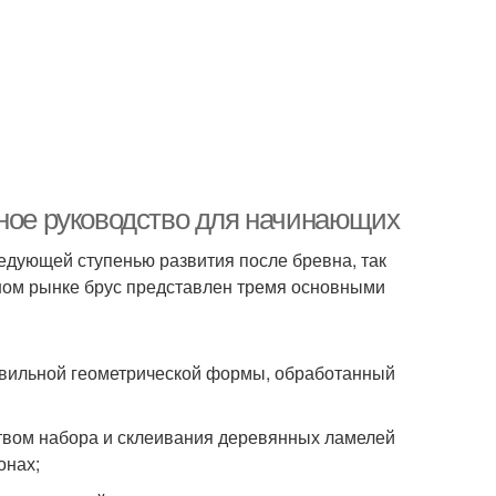
лное руководство для начинающих
ледующей ступенью развития после бревна, так
ном рынке брус представлен тремя основными
авильной геометрической формы, обработанный
твом набора и склеивания деревянных ламелей
онах;