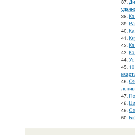
37.
Ди
удачн
38.
Ка
39.
Ра
40.
Ка
41.
Кл
42.
Ка
43.
Ка
44.
Ус
45.
10
кварт
46.
Ог
лени
47.
По
48.
Ци
49.
Се
50.
Бю