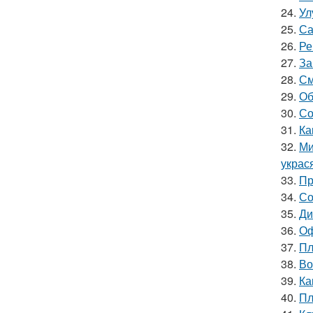
24.
Ул
25.
Са
26.
Ре
27.
За
28.
См
29.
Об
30.
Со
31.
Ка
32.
Ми
украс
33.
Пр
34.
Со
35.
Ди
36.
Оф
37.
Пл
38.
Во
39.
Ка
40.
Пл