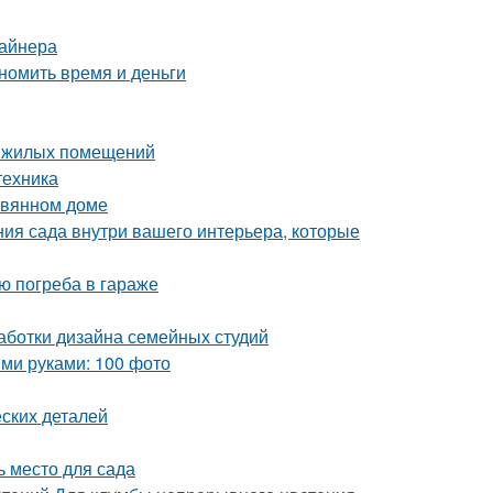
зайнера
номить время и деньги
е жилых помещений
техника
евянном доме
ния сада внутри вашего интерьера, которые
ю погреба в гараже
аботки дизайна семейных студий
ми руками: 100 фото
ских деталей
ь место для сада