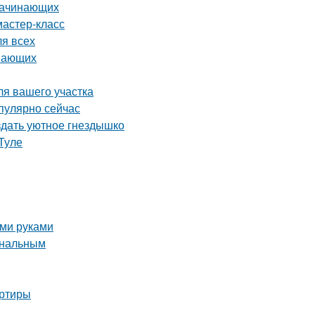
 начинающих
мастер-класс
ля всех
инающих
ля вашего участка
пулярно сейчас
здать уютное гнездышко
Туле
ими руками
ональным
артиры