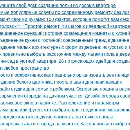
учшите свой дом: создание полки из досок в квартире
мые популярные советы по современному ремонту без ди
монт своими руками: 100 фактов, которые помогут вам сэко
головок 1: "Простой ремонт: 10 шагов к идеальной квартире
ешивание функций: история совмещения комнаты с кухней
ъединение кухни с гостиной: современный тренд в дизайн
здание малых архитектурных форм из дерева: искусство и 
к правильно выбрать расстояние между лагами пола в дер
ни-сад в уютной квартире. 26 потрясающих идей для созда
ят любое пространство
осто и эффективно: как правильно организовать вентиляци
здание белого цветника: простые шаги для начинающих
зайн студии для семьи с ребенком. Основные правила разр
ормления огорода на дачном участке. Дизайн огорода свои
астиковое окно в парилке. Расположение и параметры
лма шов или фуген: что выбрать для соединения металличе
к предотвратить вздутие ламината на стыке от воды
анировка сада и огорода на участка. Как правильно выбрат