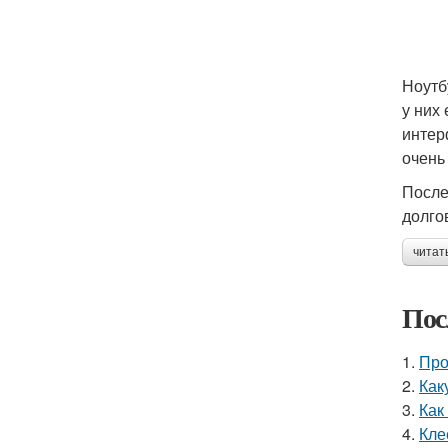
Ноутб
у них
интер
очень
После
долго
читат
Пос
1.
Про
2.
Как
3.
Как
4.
Кле