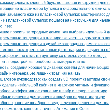
 самому сделать клееный брус: пошаговая инструкция для
вращение пластиковой бутылки в очаровательного ёжика: 
дай забавного ежа из пластиковой бутылки: мастер-класс д
к из пластиковой бутылки: пошаговая инструкция для нач
dlines:
чшие проекты загородных домов: как выбрать идеальный д
временные тенденции в планировке частных домов: что по
временные тенденции в дизайне загородных домов: как со
е можно посмотреть старинные фотографии и документы о 
к эффективно отмыть грунтовку со стекла: лучшие методы
пить недострой из пенобетона: выгодно или нет
новы создания хорошего дизайна: советы для начинающих
зайн интерьера без лишних трат: как начать
шаговое руководство: как создать 3D проект квартиры сво
к сделать небольшой кабинет в квартире уютным и функци
обное и эффективное хранение швабр и ведер в квартире
обные решения для хранения швабров ведра в квартире
обное хранение швабров и ведер: лучшие решения для кв
к посмотреть концерты группы Анимация в Сочи