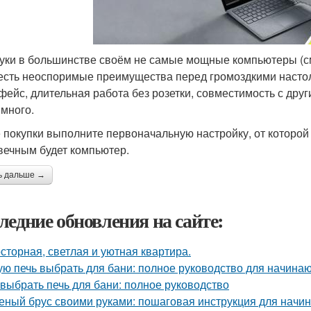
уки в большинстве своём не самые мощные компьютеры (смо
 есть неоспоримые преимущества перед громоздкими насто
фейс, длительная работа без розетки, совместимость с др
 много.
 покупки выполните первоначальную настройку, от которой 
вечным будет компьютер.
ь дальше →
ледние обновления на сайте:
сторная, светлая и уютная квартира.
ую печь выбрать для бани: полное руководство для начина
 выбрать печь для бани: полное руководство
еный брус своими руками: пошаговая инструкция для нач