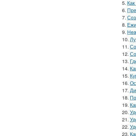
5.
Как
6.
Пре
7.
Соз
8.
Ежи
9.
Hea
10.
Лу
11.
Со
12.
Со
13.
Гд
14.
Ка
15.
Ку
16.
Ос
17.
Ди
18.
По
19.
Ка
20.
Уд
21.
Уд
22.
Уд
23.
Ка