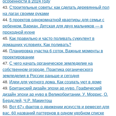
особенности в 2024 году
43.
Строительные советы: как сделать деревянный пол
на лагах своими руками
44.
5 проектов однокомнатной квартиры для семьи с
ребенком. Вариан. Детская для двух мальчиков — в
проходной кухне
45.
Как правильно и часто поливать суккулент в
домашних условиях. Как поливать?
46.
Планировка участка 6 соток. Важные моменты в
проектировании
47.
С чего начать органическое земледелие на
собственном огороде. Практика органического
земледелия в России раньше и сегодня
48.
Идеи для уютного дома. Как создать уют в доме
49.
Британский дизайн эпохи ар нуво. Графический
дизайн эпохи ар нуво в Великобритании. У. Моррис, О.
Бердслей, Ч.Р. Макинтош
50.
Вот 67+ фактов о движении искусств и ремесел для
вас. 60 названий паттернов в одном удобном списке