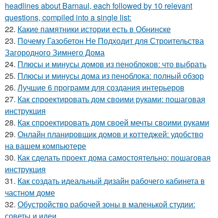
headlines about Barnaul, each followed by 10 relevant
questions, compiled into a single list:
22.
Какие памятники истории есть в Обнинске
23.
Почему Газобетон Не Подходит для Строительства
Загородного Зимнего Дома
24.
Плюсы и минусы домов из пеноблоков: что выбрать
25.
Плюсы и минусы дома из пеноблока: полный обзор
26.
Лучшие 6 программ для создания интерьеров
27.
Как спроектировать дом своими руками: пошаговая
инструкция
28.
Как спроектировать дом своей мечты своими руками
29.
Онлайн планировщик домов и коттеджей: удобство
на вашем компьютере
30.
Как сделать проект дома самостоятельно: пошаговая
инструкция
31.
Как создать идеальный дизайн рабочего кабинета в
частном доме
32.
Обустройство рабочей зоны в маленькой студии:
советы и идеи