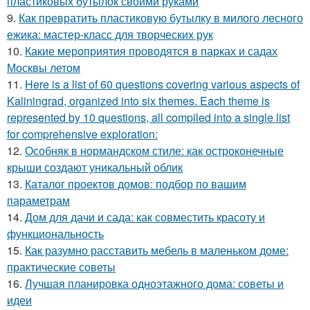
пластиковых бутылок своими руками
9.
Как превратить пластиковую бутылку в милого лесного
ежика: мастер-класс для творческих рук
10.
Какие мероприятия проводятся в парках и садах
Москвы летом
11.
Here is a list of 60 questions covering various aspects of
Kaliningrad, organized into six themes. Each theme is
represented by 10 questions, all compiled into a single list
for comprehensive exploration:
12.
Особняк в нормандском стиле: как остроконечные
крыши создают уникальный облик
13.
Каталог проектов домов: подбор по вашим
параметрам
14.
Дом для дачи и сада: как совместить красоту и
функциональность
15.
Как разумно расставить мебель в маленьком доме:
практические советы
16.
Лучшая планировка одноэтажного дома: советы и
идеи