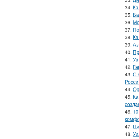
34.
Ка
35.
Ба
36.
Мо
37.
По
38.
Ка
39.
Аз
40.
Пр
41.
Ув
42.
Га
43.
С 
Росси
44.
Ор
45.
Ка
созда
46.
10
комфо
47.
Ци
48.
Уи