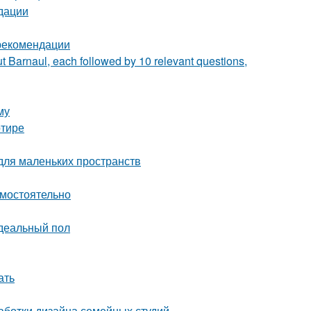
дации
 рекомендации
t Barnaul, each followed by 10 relevant questions,
му
ртире
для маленьких пространств
амостоятельно
идеальный пол
ать
аботки дизайна семейных студий