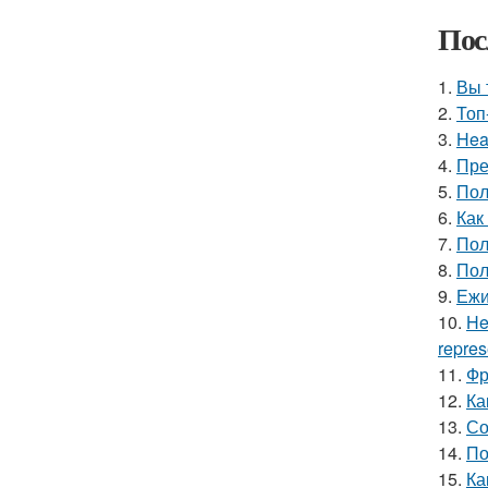
Пос
1.
Вы 
2.
Топ
3.
Hea
4.
Пре
5.
Пол
6.
Как
7.
Пол
8.
Пол
9.
Ежи
10.
He
repres
11.
Фр
12.
Ка
13.
Со
14.
По
15.
Ка