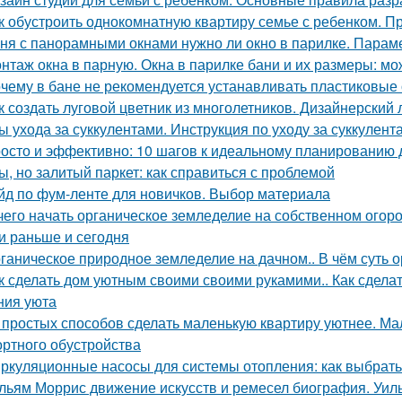
к обустроить однокомнатную квартиру семье с ребенком. Пр
ня с панорамными окнами нужно ли окно в парилке. Парам
нтаж окна в парную. Окна в парилке бани и их размеры: мо
чему в бане не рекомендуется устанавливать пластиковые о
к создать луговой цветник из многолетников. Дизайнерский 
ы ухода за суккулентами. Инструкция по уходу за суккулент
осто и эффективно: 10 шагов к идеальному планированию 
ы, но залитый паркет: как справиться с проблемой
йд по фум-ленте для новичков. Выбор материала
чего начать органическое земледелие на собственном огоро
и раньше и сегодня
ганическое природное земледелие на дачном.. В чём суть 
к сделать дом уютным своими своими рукамими.. Как сделат
ния уюта
 простых способов сделать маленькую квартиру уютнее. Ма
ртного обустройства
ркуляционные насосы для системы отопления: как выбрат
льям Моррис движение искусств и ремесел биография. Уил