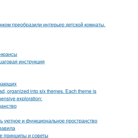
унком преобразили интерьер детской комнаты.
 нюансы
шаговая инструкция
инающих
rad, organized into six themes. Each theme is
hensive exploration:
ранство
ать уютное и функциональное пространство
равила
ые принципы и советы