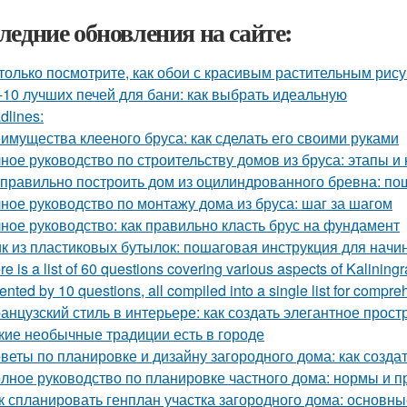
ледние обновления на сайте:
только посмотрите, как обои с красивым растительным рис
-10 лучших печей для бани: как выбрать идеальную
dlines:
имущества клееного бруса: как сделать его своими руками
ное руководство по строительству домов из бруса: этапы и
 правильно построить дом из оцилиндрованного бревна: по
ное руководство по монтажу дома из бруса: шаг за шагом
ное руководство: как правильно класть брус на фундамент
к из пластиковых бутылок: пошаговая инструкция для нач
re is a list of 60 questions covering various aspects of Kalining
ented by 10 questions, all compiled into a single list for compre
анцузский стиль в интерьере: как создать элегантное прост
кие необычные традиции есть в городе
веты по планировке и дизайну загородного дома: как созд
лное руководство по планировке частного дома: нормы и п
к спланировать генплан участка загородного дома: основн