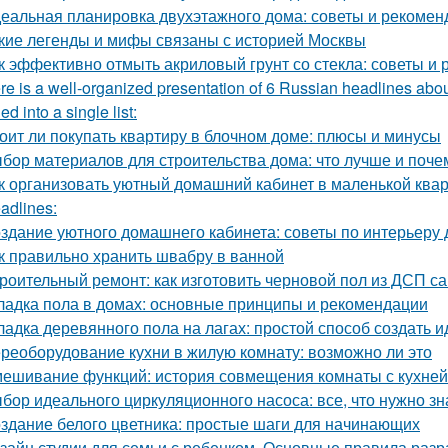
еальная планировка двухэтажного дома: советы и рекомен
кие легенды и мифы связаны с историей Москвы
к эффективно отмыть акриловый грунт со стекла: советы и
re is a well-organized presentation of 6 Russian headlines abou
d into a single list:
оит ли покупать квартиру в блочном доме: плюсы и минусы
бор материалов для строительства дома: что лучше и поче
к организовать уютный домашний кабинет в маленькой ква
adlines:
здание уютного домашнего кабинета: советы по интерьеру 
к правильно хранить швабру в ванной
роительный ремонт: как изготовить черновой пол из ДСП с
ладка пола в домах: основные принципы и рекомендации
ладка деревянного пола на лагах: простой способ создать 
реоборудование кухни в жилую комнату: возможно ли это
ешивание функций: история совмещения комнаты с кухней
бор идеального циркуляционного насоса: все, что нужно зн
здание белого цветника: простые шаги для начинающих
зайн студии для семьи с ребенком. Основные правила разр