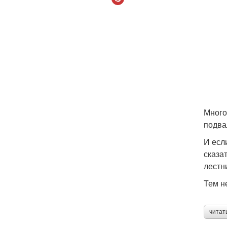
Много
подва
И есл
сказа
лестн
Тем н
читат