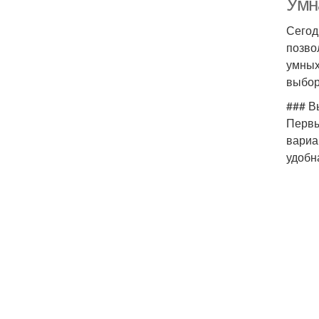
Умн
Сегод
позво
умных
выбор
### В
Первы
вариа
удобн