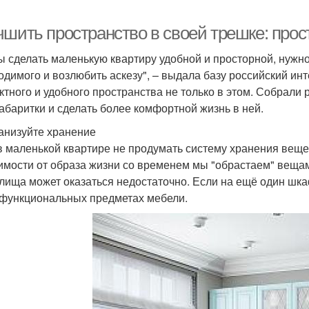
чшить пространство в своей трешке: про
ы сделать маленькую квартиру удобной и просторной, нужно 
одимого и возлюбить аскезу", – выдала базу российский и
ктного и удобного пространства не только в этом. Собрал
абаритки и сделать более комфортной жизнь в ней.
анизуйте хранение
в маленькой квартире не продумать систему хранения вещей
имости от образа жизни со временем мы "обрастаем" вещам
лища может оказаться недостаточно. Если на ещё один шка
функциональных предметах мебели.