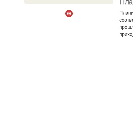
План
Плани
соотв
прошл
прихо