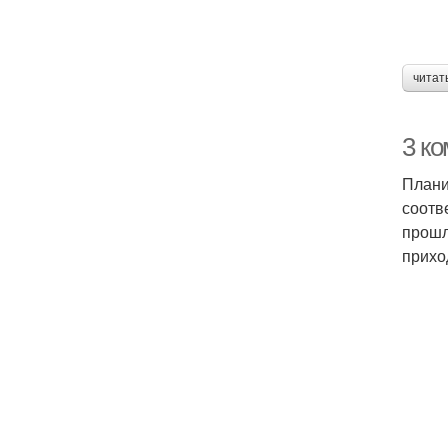
читат
3 ко
Плани
соотв
прошл
прихо