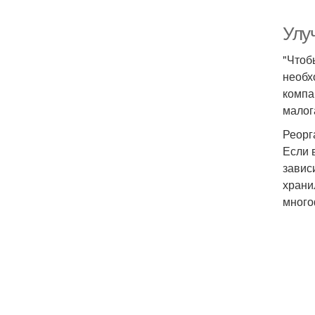
Улу
"Чтоб
необх
компа
малог
Реорг
Если 
завис
храни
много