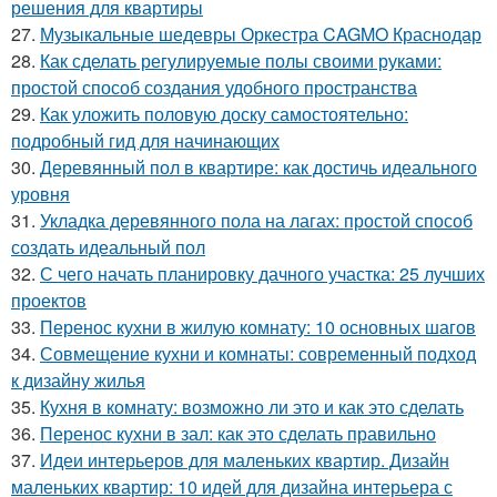
решения для квартиры
27.
Музыкальные шедевры Оркестра CAGMO Краснодар
28.
Как сделать регулируемые полы своими руками:
простой способ создания удобного пространства
29.
Как уложить половую доску самостоятельно:
подробный гид для начинающих
30.
Деревянный пол в квартире: как достичь идеального
уровня
31.
Укладка деревянного пола на лагах: простой способ
создать идеальный пол
32.
С чего начать планировку дачного участка: 25 лучших
проектов
33.
Перенос кухни в жилую комнату: 10 основных шагов
34.
Совмещение кухни и комнаты: современный подход
к дизайну жилья
35.
Кухня в комнату: возможно ли это и как это сделать
36.
Перенос кухни в зал: как это сделать правильно
37.
Идеи интерьеров для маленьких квартир. Дизайн
маленьких квартир: 10 идей для дизайна интерьера с