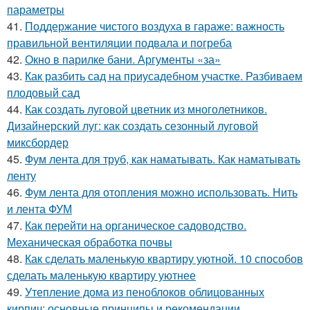
параметры
41.
Поддержание чистого воздуха в гараже: важность
правильной вентиляции подвала и погреба
42.
Окно в парилке бани. Аргументы «за»
43.
Как разбить сад на приусадебном участке. Разбиваем
плодовый сад
44.
Как создать луговой цветник из многолетников.
Дизайнерский луг: как создать сезонный луговой
миксбордер
45.
Фум лента для труб, как наматывать. Как наматывать
ленту
46.
Фум лента для отопления можно использовать. Нить
и лента ФУМ
47.
Как перейти на органическое садоводство.
Механическая обработка почвы
48.
Как сделать маленькую квартиру уютной. 10 способов
сделать маленькую квартиру уютнее
49.
Утепление дома из пеноблоков облицованных
кирпич: основные принципы и рекомендации