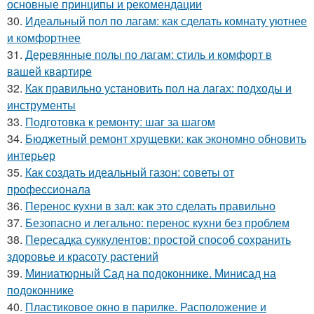
основные принципы и рекомендации
30.
Идеальный пол по лагам: как сделать комнату уютнее
и комфортнее
31.
Деревянные полы по лагам: стиль и комфорт в
вашей квартире
32.
Как правильно установить пол на лагах: подходы и
инструменты
33.
Подготовка к ремонту: шаг за шагом
34.
Бюджетный ремонт хрущевки: как экономно обновить
интерьер
35.
Как создать идеальный газон: советы от
профессионала
36.
Перенос кухни в зал: как это сделать правильно
37.
Безопасно и легально: перенос кухни без проблем
38.
Пересадка суккулентов: простой способ сохранить
здоровье и красоту растений
39.
Миниатюрный Сад на подоконнике. Минисад на
подоконнике
40.
Пластиковое окно в парилке. Расположение и