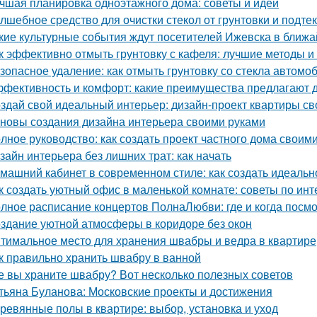
чшая планировка одноэтажного дома: советы и идеи
лшебное средство для очистки стекол от грунтовки и подте
кие культурные события ждут посетителей Ижевска в ближ
к эффективно отмыть грунтовку с кафеля: лучшие методы и
зопасное удаление: как отмыть грунтовку со стекла автомо
фективность и комфорт: какие преимущества предлагают д
здай свой идеальный интерьер: дизайн-проект квартиры с
новы создания дизайна интерьера своими руками
лное руководство: как создать проект частного дома своим
зайн интерьера без лишних трат: как начать
машний кабинет в современном стиле: как создать идеальн
к создать уютный офис в маленькой комнате: советы по инт
лное расписание концертов ПолнаЛюбви: где и когда посм
здание уютной атмосферы в коридоре без окон
тимальное место для хранения швабры и ведра в квартире
к правильно хранить швабру в ванной
е вы храните швабру? Вот несколько полезных советов
тьяна Буланова: Московские проекты и достижения
ревянные полы в квартире: выбор, установка и уход