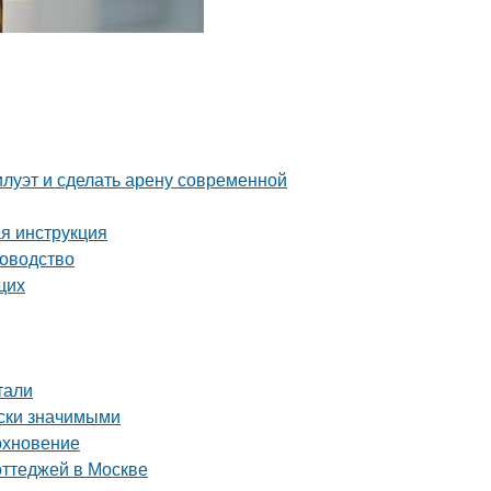
илуэт и сделать арену современной
ая инструкция
ководство
щих
тали
ски значимыми
охновение
оттеджей в Москве