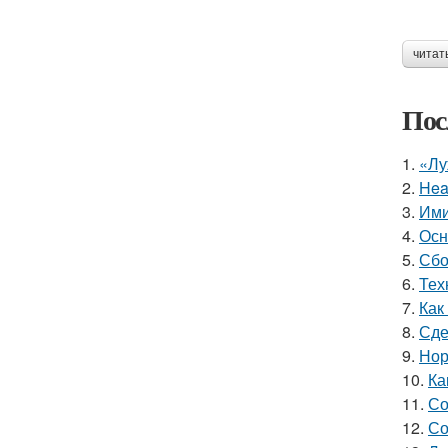
читат
Пос
1.
«Лу
2.
Hea
3.
Ими
4.
Осн
5.
Сбо
6.
Тех
7.
Как
8.
Сде
9.
Нор
10.
Ка
11.
Со
12.
Со