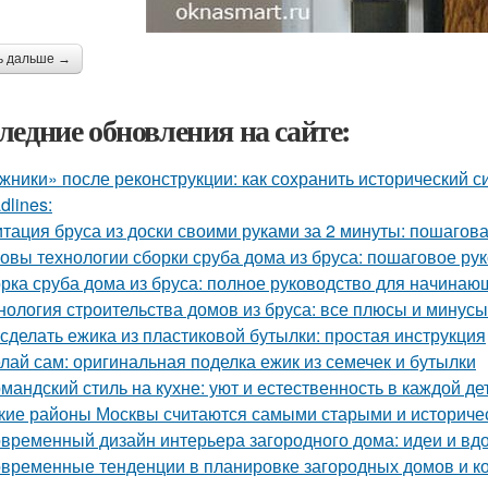
ь дальше →
ледние обновления на сайте:
жники» после реконструкции: как сохранить исторический с
dlines:
тация бруса из доски своими руками за 2 минуты: пошагов
овы технологии сборки сруба дома из бруса: пошаговое ру
рка сруба дома из бруса: полное руководство для начинаю
нология строительства домов из бруса: все плюсы и минусы
 сделать ежика из пластиковой бутылки: простая инструкция
лай сам: оригинальная поделка ежик из семечек и бутылки
мандский стиль на кухне: уют и естественность в каждой де
кие районы Москвы считаются самыми старыми и историче
временный дизайн интерьера загородного дома: идеи и вд
временные тенденции в планировке загородных домов и к