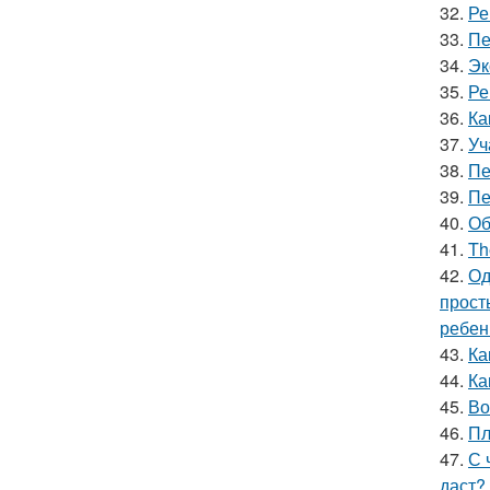
32.
Ре
33.
Пе
34.
Эк
35.
Ре
36.
Ка
37.
Уч
38.
Пе
39.
Пе
40.
Об
41.
Th
42.
Од
прост
ребен
43.
Ка
44.
Ка
45.
Во
46.
Пл
47.
С 
даст?