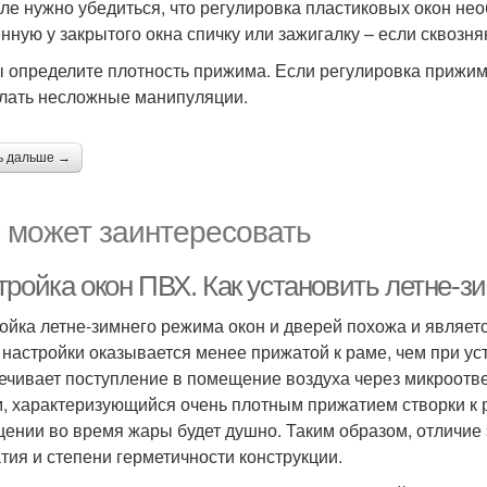
ле нужно убедиться, что регулировка пластиковых окон нео
нную у закрытого окна спичку или зажигалку – если сквозняк
ы определите плотность прижима. Если регулировка прижим
лать несложные манипуляции.
ь дальше →
 может заинтересовать
тройка окон ПВХ. Как установить летне-
ойка летне-зимнего режима окон и дверей похожа и являет
 настройки оказывается менее прижатой к раме, чем при ус
ечивает поступление в помещение воздуха через микроотве
, характеризующийся очень плотным прижатием створки к ра
ении во время жары будет душно. Таким образом, отличие 
тия и степени герметичности конструкции.