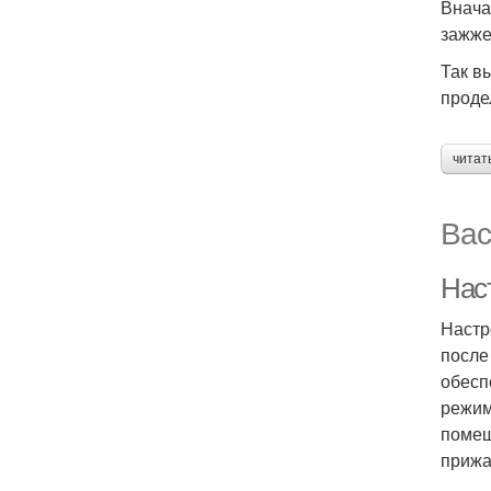
Внача
зажже
Так в
проде
читат
Вас
Нас
Настр
после
обесп
режим
помещ
прижа