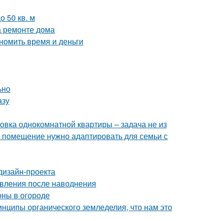
 50 кв. м
а ремонте дома
номить время и деньги
ьно
азу
овка однокомнатной квартиры – задача не из
е помещение нужно адаптировать для семьи с
дизайн-проекта
овления после наводнения
оны в огороде
инципы органического земледелия, что нам это