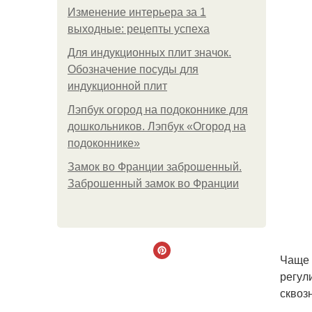
Изменение интерьера за 1
выходные: рецепты успеха
Для индукционных плит значок.
Обозначение посуды для
индукционной плит
Лэпбук огород на подоконнике для
дошкольников. Лэпбук «Огород на
подоконнике»
Замок во Франции заброшенный.
Заброшенный замок во Франции
Чаще 
регул
сквоз