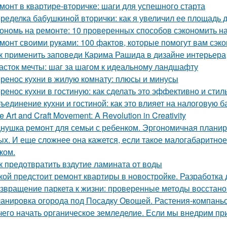
монт в квартире-вторичке: шаги для успешного старта
ределка бабушкиной вторички: как я увеличил ее площадь до
ономь на ремонте: 10 проверенных способов сэкономить н
монт своими руками: 100 фактов, которые помогут вам сэко
к применить заповеди Карима Рашида в дизайне интерьера
асток мечты: шаг за шагом к идеальному ландшафту
ренос кухни в жилую комнату: плюсы и минусы
ренос кухни в гостиную: как сделать это эффективно и стил
ъединение кухни и гостиной: как это влияет на налоговую б
e Art and Craft Movement: A Revolution in Creativity
нушка ремонт для семьи с ребенком. Эргономичная планир
ых. И еще сложнее она кажется, если такое малогабаритно
ком.
к предотвратить вздутие ламината от воды
кой предстоит ремонт квартиры в новостройке. Разработка 
звращение паркета к жизни: проверенные методы восстан
анировка огорода под Посадку Овощей. Растения-компань
чего начать органическое земледелие. Если мы внедрим пр