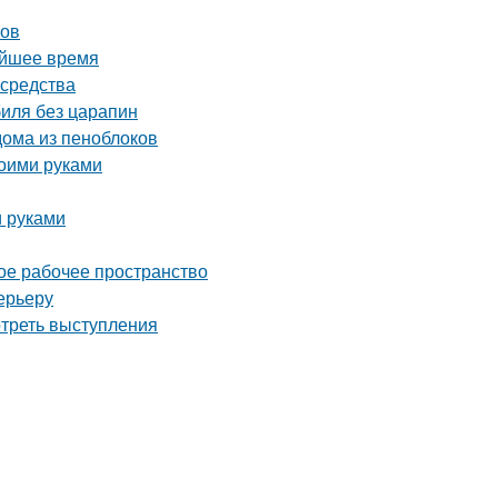
ков
айшее время
 средства
биля без царапин
ома из пеноблоков
воими руками
и руками
ое рабочее пространство
ерьеру
отреть выступления