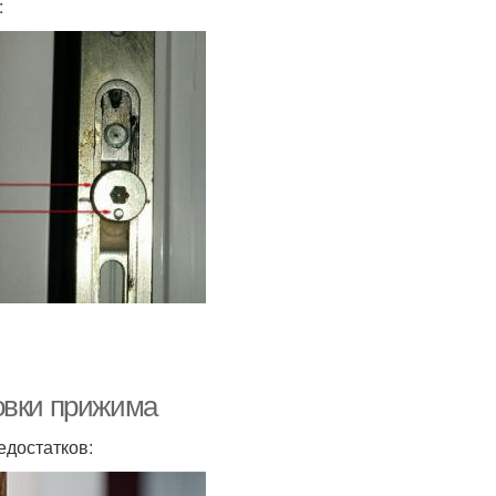
:
овки прижима
едостатков: