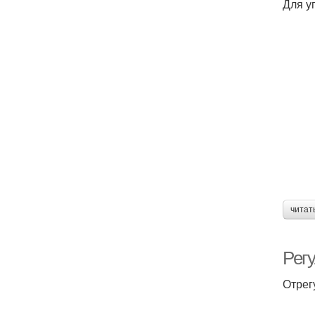
Для у
читат
Рег
Отрег