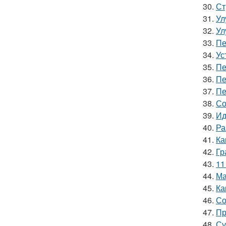
30.
Ст
31.
Ул
32.
Ул
33.
Пе
34.
Ус
35.
Пе
36.
Пе
37.
Пе
38.
Со
39.
Ид
40.
Ра
41.
Ка
42.
Гр
43.
11
44.
Ма
45.
Ка
46.
Со
47.
Пр
48.
Су