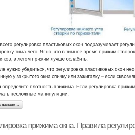
всего регулировка пластиковых окон подразумевает регули
ировку зима-лето. Ясно, что в зимнее время прижим створо
няков, а летом прижим лучше ослабить.
ле нужно убедиться, что регулировка пластиковых окон нео
нную у закрытого окна спичку или зажигалку – если сквозняк
ы определите плотность прижима. Если регулировка прижим
лать несложные манипуляции.
ь дальше →
улировка прижима окна. Правила регулир