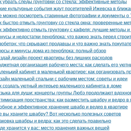
к убрать следы грунтовки со стекла: эффективные методы
кие культурные события ждут посетителей Ижевска в ближ
е можно посмотреть старинные фотографии и документы о 
к быстро отмыть грунтовку со стекла окна: проверенные ме
к эффективно отмыть грунтовку с кафеля: лучшие методы и
нусы и недостатки пеноблока: что важно знать перед строи
зобетон: что скрывают продавцы и что важно знать покупат
юсы и минусы дома из пеноблока: полный обзор
здай дизайн-проект квартиры без лишних расходов
джетная организация рабочего места: как сделать его ую
ленький кабинет в маленькой квартире: как организовать 
зайн маленькой спальни с рабочим местом: советы и идеи
к создать уютный интерьер маленького кабинета в доме
зыка для души: концерты группы Любэ продолжают вдохно
тимизация пространства: как разместить швабру и ведро в
обное и эффективное хранение швабр и ведер в квартире
е вы храните швабру? Вот несколько полезных советов
аковка швабры и ведра: как это сделать правильно
где хранится у вас: место хранения важных вещей