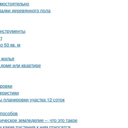
амостоятельно
ладки деревянного пола
инструменты
т
 50 кв. м
 жилья
 доме или квартире
ировки
теристики
 планировки участка 12 соток
способов
ческое земледелие –, что это такое
и какие растения к ним относятся