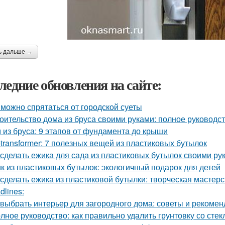
ь дальше →
ледние обновления на сайте:
 можно спрятаться от городской суеты
оительство дома из бруса своими руками: полное руководс
 из бруса: 9 этапов от фундамента до крыши
-transformer: 7 полезных вещей из пластиковых бутылок
 сделать ежика для сада из пластиковых бутылок своими ру
к из пластиковых бутылок: экологичный подарок для детей
 сделать ежика из пластиковой бутылки: творческая мастер
dlines:
 выбрать интерьер для загородного дома: советы и рекоме
лное руководство: как правильно удалить грунтовку со стек