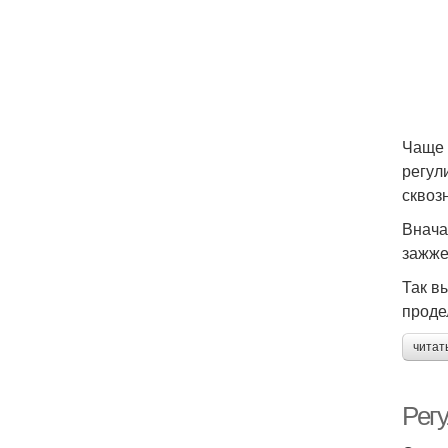
Чаще 
регул
сквоз
Внача
зажже
Так в
проде
читат
Рег