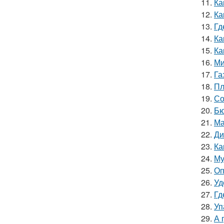
11.
Ка
12.
Ка
13.
Гд
14.
Ка
15.
Ка
16.
Ми
17.
Га
18.
Пл
19.
Со
20.
Бю
21.
Ма
22.
Ди
23.
Ка
24.
Му
25.
Оп
26.
Уд
27.
Гд
28.
Уп
29.
А 