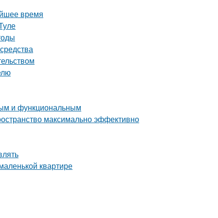
айшее время
Туле
тоды
 средства
тельством
елю
тным и функциональным
пространство максимально эффективно
влять
 маленькой квартире