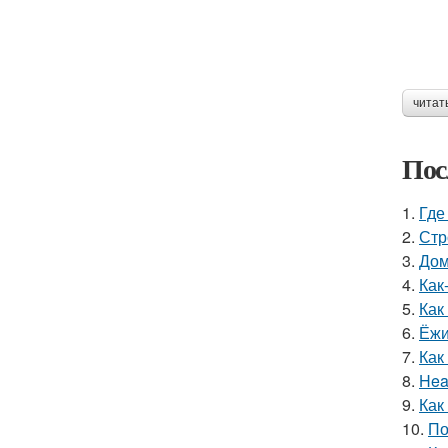
читат
Пос
1.
Где
2.
Стр
3.
Дом
4.
Как
5.
Как
6.
Ёжи
7.
Как
8.
Hea
9.
Как
10.
По