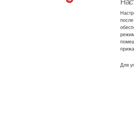
Нас
Настр
после
обесп
режим
помещ
прижа
Для у