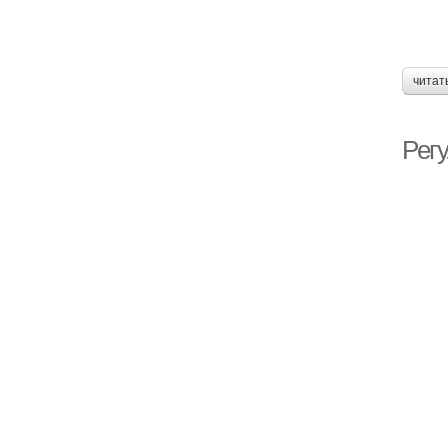
читат
Рег