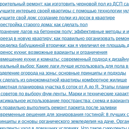
роительный ремонт: как изготовить черновой пол из ДСП с
учшите интерьер своей квартиры с помощью технологии ук
учшите свой дом: создание полки из досок в квартире
рестройка старого дома: как сделать пол
транение лагов на бетонном полу: эффективные методы и 
реезд в новую квартиру: как правильно организовать ремон
ределка бабушкиной вторички: как я увеличил ее площадь до
ренос кухни: возможные варианты и ограничения
вмещение кухни и комнаты: современный подход к дизайну
еальный выбор: Какие лаги лучше использовать для пола в
зделение огорода на зоны: основные принципы и подходы
к сделать из однокомнатной квартиры комфортное жилище
амотная планировка участка 6 соток от А до Я. Этапы план
 советов по выбору фум-ленты. Марки и технические харак
ксимальное использование пространства: схема и варианты
к правильно выполнить ремонт паркета после заливки
временные решения для зонирования гостиной: 8 лучших 
инципы и основы органического земледелия на даче. Органи
ккуленты уход в домашних условиях. Что такое суккуленты 