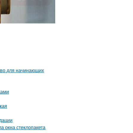
тво для начинающих
ками
ская
ндации
ла окна стеклопакета