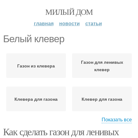
МИЛЫЙ ДОМ
главная
новости
статьи
Белый клевер
Газон для ленивых
Газон из клевера
клевер
Клевера для газона
Клевер для газона
Показать все
Как сделать газон для ленивых
Газон из белого
Газончик из белого
клевера
клевера