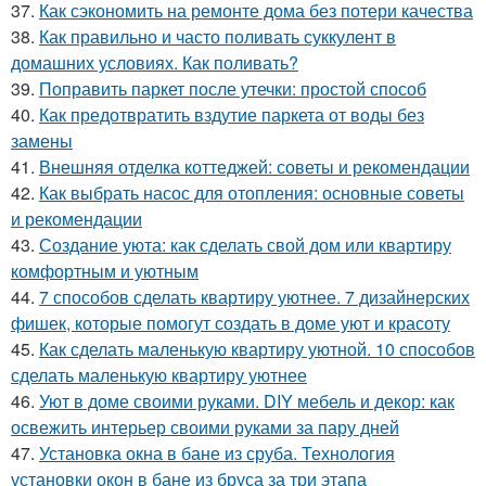
37.
Как сэкономить на ремонте дома без потери качества
38.
Как правильно и часто поливать суккулент в
домашних условиях. Как поливать?
39.
Поправить паркет после утечки: простой способ
40.
Как предотвратить вздутие паркета от воды без
замены
41.
Внешняя отделка коттеджей: советы и рекомендации
42.
Как выбрать насос для отопления: основные советы
и рекомендации
43.
Создание уюта: как сделать свой дом или квартиру
комфортным и уютным
44.
7 способов сделать квартиру уютнее. 7 дизайнерских
фишек, которые помогут создать в доме уют и красоту
45.
Как сделать маленькую квартиру уютной. 10 способов
сделать маленькую квартиру уютнее
46.
Уют в доме своими руками. DIY мебель и декор: как
освежить интерьер своими руками за пару дней
47.
Установка окна в бане из сруба. Технология
установки окон в бане из бруса за три этапа