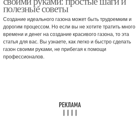
своими руками: простые шаги и
полезные советы
Создание идеального газона может быть трудоемким и
дорогим процессом. Но если вы не хотите тратить много
Пятна на газоне
Болезни на газоне
времени и денег на создание красивого газона, то эта
статья для вас. Вы узнаете, как легко и быстро сделать
газон своими руками, не прибегая к помощи
профессионалов.
Медленнорастущий
Белый клевер
газон
Газончик из белого
Рулонный газон
клевера
Английский газон