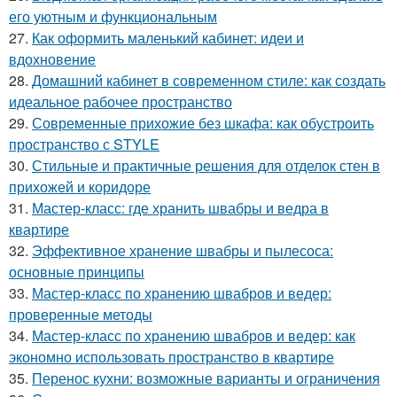
его уютным и функциональным
27.
Как оформить маленький кабинет: идеи и
вдохновение
28.
Домашний кабинет в современном стиле: как создать
идеальное рабочее пространство
29.
Современные прихожие без шкафа: как обустроить
пространство с STYLE
30.
Стильные и практичные решения для отделок стен в
прихожей и коридоре
31.
Мастер-класс: где хранить швабры и ведра в
квартире
32.
Эффективное хранение швабры и пылесоса:
основные принципы
33.
Мастер-класс по хранению швабров и ведер:
проверенные методы
34.
Мастер-класс по хранению швабров и ведер: как
экономно использовать пространство в квартире
35.
Перенос кухни: возможные варианты и ограничения