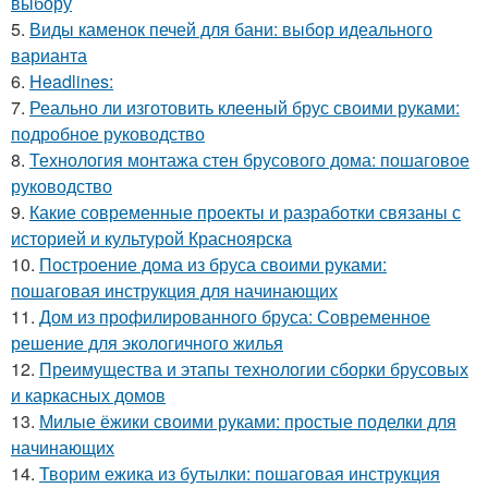
выбору
5.
Виды каменок печей для бани: выбор идеального
варианта
6.
Headlines:
7.
Реально ли изготовить клееный брус своими руками:
подробное руководство
8.
Технология монтажа стен брусового дома: пошаговое
руководство
9.
Какие современные проекты и разработки связаны с
историей и культурой Красноярска
10.
Построение дома из бруса своими руками:
пошаговая инструкция для начинающих
11.
Дом из профилированного бруса: Современное
решение для экологичного жилья
12.
Преимущества и этапы технологии сборки брусовых
и каркасных домов
13.
Милые ёжики своими руками: простые поделки для
начинающих
14.
Творим ежика из бутылки: пошаговая инструкция