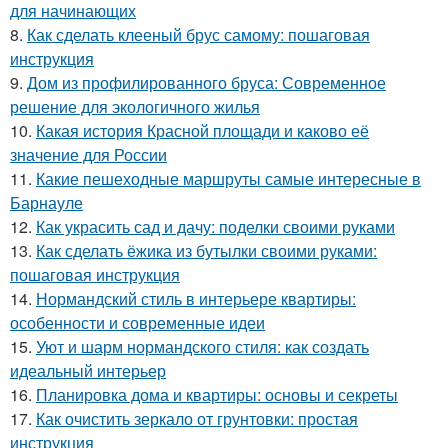
для начинающих
8.
Как сделать клееный брус самому: пошаговая
инструкция
9.
Дом из профилированного бруса: Современное
решение для экологичного жилья
10.
Какая история Красной площади и каково её
значение для России
11.
Какие пешеходные маршруты самые интересные в
Барнауле
12.
Как украсить сад и дачу: поделки своими руками
13.
Как сделать ёжика из бутылки своими руками:
пошаговая инструкция
14.
Нормандский стиль в интерьере квартиры:
особенности и современные идеи
15.
Уют и шарм нормандского стиля: как создать
идеальный интерьер
16.
Планировка дома и квартиры: основы и секреты
17.
Как очистить зеркало от грунтовки: простая
инструкция