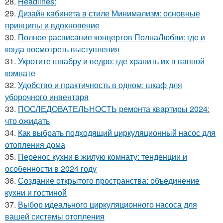
28.
Headlines:
29.
Дизайн кабинета в стиле Минимализм: основные
принципы и вдохновение
30.
Полное расписание концертов ПолнаЛюбви: где и
когда посмотреть выступления
31.
Укротите швабру и ведро: где хранить их в ванной
комнате
32.
Удобство и практичность в одном: шкаф для
уборочного инвентаря
33.
ПОСЛЕДОВАТЕЛЬНОСТЬ ремонта квартиры 2024:
что ожидать
34.
Как выбрать подходящий циркуляционный насос для
отопления дома
35.
Перенос кухни в жилую комнату: тенденции и
особенности в 2024 году
36.
Создание открытого пространства: объединение
кухни и гостиной
37.
Выбор идеального циркуляционного насоса для
вашей системы отопления