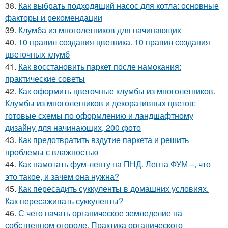
38.
Как выбрать подходящий насос для котла: основные
факторы и рекомендации
39.
Клумба из многолетников для начинающих
40.
10 правил создания цветника. 10 правил создания
цветочных клумб
41.
Как восстановить паркет после намокания:
практические советы
42.
Как оформить цветочные клумбы из многолетников.
Клумбы из многолетников и декоративных цветов:
готовые схемы по оформлению и ландшафтному
дизайну для начинающих, 200 фото
43.
Как предотвратить вздутие паркета и решить
проблемы с влажностью
44.
Как намотать фум-ленту на ПНД. Лента ФУМ –, что
это такое, и зачем она нужна?
45.
Как пересадить суккуленты в домашних условиях.
Как пересаживать суккуленты?
46.
С чего начать органическое земледелие на
собственном огороде. Практика органического