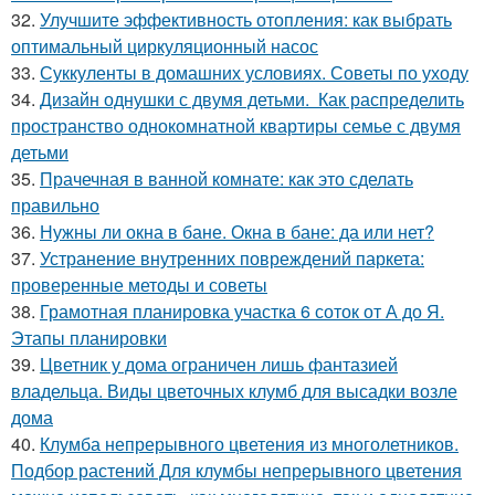
32.
Улучшите эффективность отопления: как выбрать
оптимальный циркуляционный насос
33.
Суккуленты в домашних условиях. Советы по уходу
34.
Дизайн однушки с двумя детьми. Как распределить
пространство однокомнатной квартиры семье с двумя
детьми
35.
Прачечная в ванной комнате: как это сделать
правильно
36.
Нужны ли окна в бане. Окна в бане: да или нет?
37.
Устранение внутренних повреждений паркета:
проверенные методы и советы
38.
Грамотная планировка участка 6 соток от А до Я.
Этапы планировки
39.
Цветник у дома ограничен лишь фантазией
владельца. Виды цветочных клумб для высадки возле
дома
40.
Клумба непрерывного цветения из многолетников.
Подбор растений Для клумбы непрерывного цветения