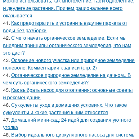
можно использовать, как многолетние, так и однолетние,
и двулетние растения. Причем рациональнее всего
оказывается
41.
Как предотвратить и устранить вздутие паркета от
воды без разборки
42.
С чего начать органическое земледелие. Если мы
внедрим принципы органического земледелия, что нам
это даст?
43.
Освоение нового участка или природное земледелие
поневоле. Комментарии к записи (стр. 2)
44.
Органическое природное земледелие на дачном.. В
чём суть органического земледелия?
45.
Как выбрать насос для отопления: основные советы
и рекомендации
46.
Суккуленты уход в домашних условиях. Что такое
суккуленты и какие растения к ним относятся
47.
Домашний мини-сад: 24 идей для создания уютного
уголка
48.
Выбор идеального циркулярного насоса для системы