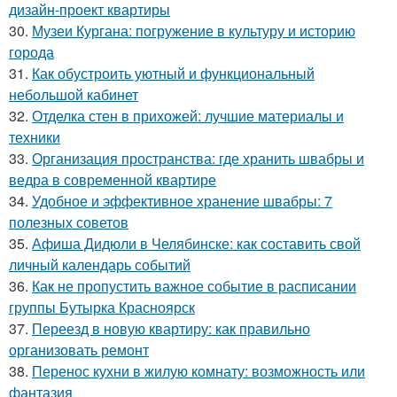
дизайн-проект квартиры
30.
Музеи Кургана: погружение в культуру и историю
города
31.
Как обустроить уютный и функциональный
небольшой кабинет
32.
Отделка стен в прихожей: лучшие материалы и
техники
33.
Организация пространства: где хранить швабры и
ведра в современной квартире
34.
Удобное и эффективное хранение швабры: 7
полезных советов
35.
Афиша Дидюли в Челябинске: как составить свой
личный календарь событий
36.
Как не пропустить важное событие в расписании
группы Бутырка Красноярск
37.
Переезд в новую квартиру: как правильно
организовать ремонт
38.
Перенос кухни в жилую комнату: возможность или
фантазия