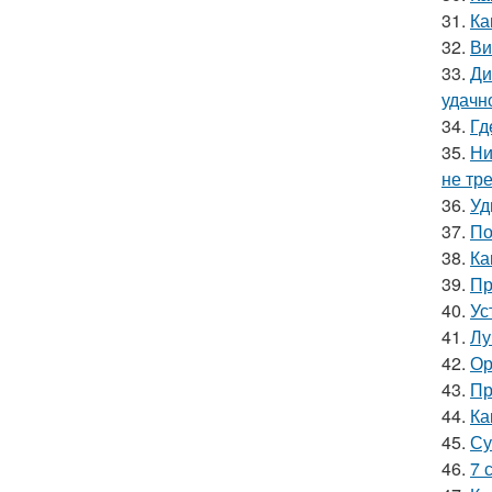
31.
Ка
32.
Ви
33.
Ди
удачн
34.
Гд
35.
Ни
не тр
36.
Уд
37.
По
38.
Ка
39.
Пр
40.
Ус
41.
Лу
42.
Ор
43.
Пр
44.
Ка
45.
Су
46.
7 