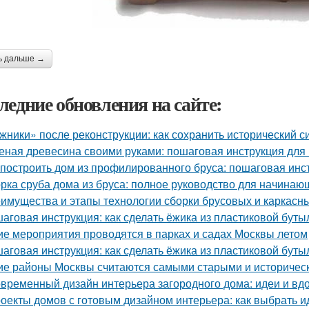
ь дальше →
ледние обновления на сайте:
жники» после реконструкции: как сохранить исторический с
еная древесина своими руками: пошаговая инструкция дл
 построить дом из профилированного бруса: пошаговая инс
рка сруба дома из бруса: полное руководство для начинаю
имущества и этапы технологии сборки брусовых и каркасн
аговая инструкция: как сделать ёжика из пластиковой буты
ие мероприятия проводятся в парках и садах Москвы летом
аговая инструкция: как сделать ёжика из пластиковой буты
ие районы Москвы считаются самыми старыми и историчес
временный дизайн интерьера загородного дома: идеи и вд
оекты домов с готовым дизайном интерьера: как выбрать 