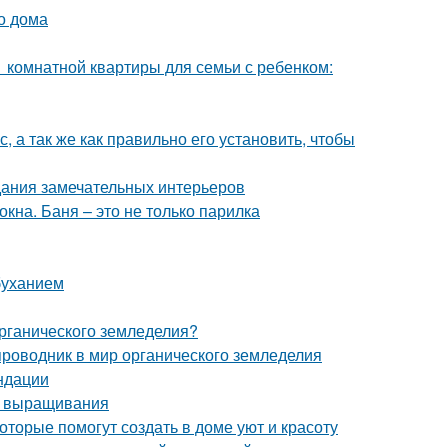
о дома
1 комнатной квартиры для семьи с ребенком:
, а так же как правильно его установить, чтобы
дания замечательных интерьеров
кна. Баня – это не только парилка
буханием
органического земледелия?
проводник в мир органического земледелия
ндации
о выращивания
оторые помогут создать в доме уют и красоту