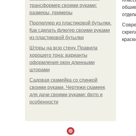
трансформер своими руками:
обшив
размеры, примеры
отдел
Пропеллер из пластиковой бутылки.
Совре
Как сделать флюгер своими руками
скреп
из пластиковой бутылки
краски
Шторы на всю стену. Правила
хорошего тона: варианты
оформления окон длинными
шторами
Садовая скамейка со спинкой
своими руками. Чертежи скамеек
для дачи своими руками: фото и
особенности