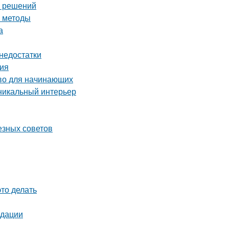
х решений
е методы
а
 недостатки
ция
тво для начинающих
уникальный интерьер
езных советов
это делать
ндации