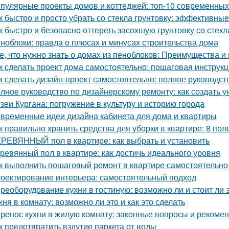
пулярные проекты домов и коттеджей: топ-10 современны
к быстро и просто убрать со стекла грунтовку: эффективны
к быстро и безопасно оттереть засохшую грунтовку со стекл
ноблоки: правда о плюсах и минусах строительства дома
е, что нужно знать о домах из пеноблоков: Преимущества и
к сделать проект дома самостоятельно: пошаговая инструк
к сделать дизайн-проект самостоятельно: полное руководс
лное руководство по дизайнерскому ремонту: как создать 
зеи Кургана: погружение в культуру и историю города
временные идеи дизайна кабинета для дома и квартиры
к правильно хранить средства для уборки в квартире: 8 пол
РЕВЯННЫЙ пол в квартире: как выбрать и установить
ревянный пол в квартире: как достичь идеального уровня
к выполнить пошаговый ремонт в квартире самостоятельно
оектирование интерьера: самостоятельный подход
реоборудование кухни в гостиную: возможно ли и стоит ли 
хня в комнату: возможно ли это и как это сделать
ренос кухни в жилую комнату: законные вопросы и рекоме
к предотвратить вздутие паркета от воды