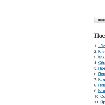
читат
Пос
1.
«Лу
2.
Кле
3.
Как
4.
Сбо
5.
Пре
6.
Пош
7.
Как
8.
Пош
9.
Как
10.
Со
11.
Пр