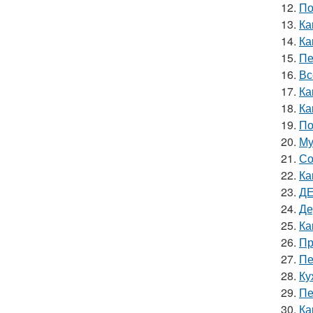
12.
По
13.
Ка
14.
Ка
15.
Пе
16.
Вс
17.
Ка
18.
Ка
19.
По
20.
Му
21.
Со
22.
Ка
23.
ДЕ
24.
Де
25.
Ка
26.
Пр
27.
Пе
28.
Ку
29.
Пе
30.
Ка