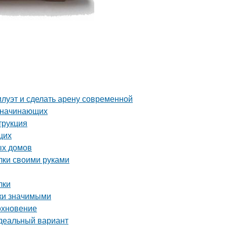
илуэт и сделать арену современной
я начинающих
трукция
щих
ых домов
лки своими руками
лки
ки значимыми
охновение
идеальный вариант