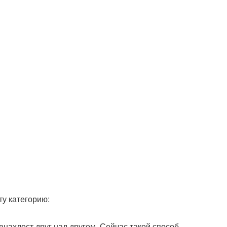
ту категорию:
нахлест друг над другом. Сейчас такой способ