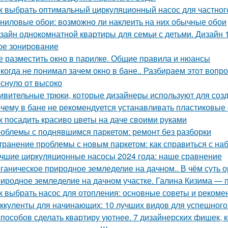
к выбрать оптимальный циркуляционный насос для частног
ниловые обои: возможно ли наклеить на них обычные обои
зайн однокомнатной квартиры для семьи с детьми. Дизайн 
ое зонирование
е разместить окно в парилке. Общие правила и нюансы
когда не понимал зачем окно в бане.. Разбираем этот вопрос
еснуло от высоко
ивительные трюки, которые дизайнеры используют для соз
чему в бане не рекомендуется устанавливать пластиковые о
к посадить красиво цветы на даче своими руками
облемы с поднявшимся паркетом: ремонт без разборки
транение проблемы с новым паркетом: как справиться с на
чшие циркуляционные насосы 2024 года: наше сравнение
ганическое природное земледелие на дачном.. В чём суть 
иродное земледелие на дачном участке. Галина Кизима — 
к выбрать насос для отопления: основные советы и рекоме
ккуленты для начинающих: 10 лучших видов для успешног
способов сделать квартиру уютнее. 7 дизайнерских фишек, к