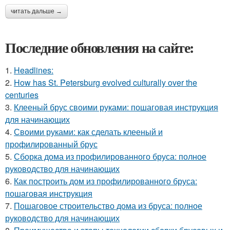
читать дальше →
Последние обновления на сайте:
1.
Headlines:
2.
How has St. Petersburg evolved culturally over the
centuries
3.
Клееный брус своими руками: пошаговая инструкция
для начинающих
4.
Своими руками: как сделать клееный и
профилированный брус
5.
Сборка дома из профилированного бруса: полное
руководство для начинающих
6.
Как построить дом из профилированного бруса:
пошаговая инструкция
7.
Пошаговое строительство дома из бруса: полное
руководство для начинающих