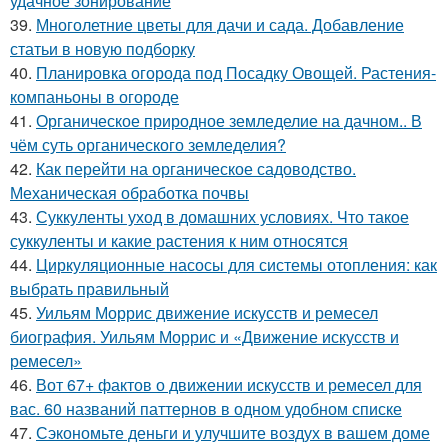
удачное зонирование
39.
Многолетние цветы для дачи и сада. Добавление
статьи в новую подборку
40.
Планировка огорода под Посадку Овощей. Растения-
компаньоны в огороде
41.
Органическое природное земледелие на дачном.. В
чём суть органического земледелия?
42.
Как перейти на органическое садоводство.
Механическая обработка почвы
43.
Суккуленты уход в домашних условиях. Что такое
суккуленты и какие растения к ним относятся
44.
Циркуляционные насосы для системы отопления: как
выбрать правильный
45.
Уильям Моррис движение искусств и ремесел
биография. Уильям Моррис и «Движение искусств и
ремесел»
46.
Вот 67+ фактов о движении искусств и ремесел для
вас. 60 названий паттернов в одном удобном списке
47.
Сэкономьте деньги и улучшите воздух в вашем доме