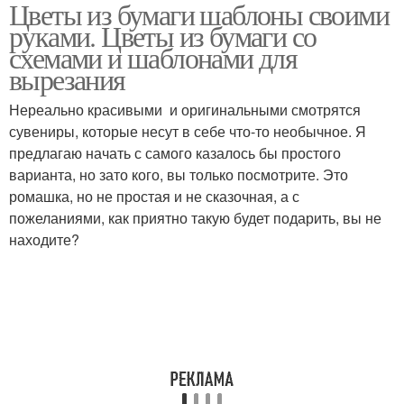
Цветы из бумаги шаблоны своими
Простые цветы
Букеты из бумаги
руками. Цветы из бумаги со
схемами и шаблонами для
вырезания
Цвета из папиросной
Цвета из папирусной
Нереально красивыми и оригинальными смотрятся
бумаги
бумаги
сувениры, которые несут в себе что-то необычное. Я
предлагаю начать с самого казалось бы простого
варианта, но зато кого, вы только посмотрите. Это
ромашка, но не простая и не сказочная, а с
Бумаги в цветок
Цветок из бумаги
пожеланиями, как приятно такую будет подарить, вы не
находите?
Огромные цветы