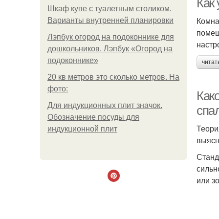
Как
Шкаф купе с туалетным столиком.
Комна
Варианты внутренней планировки
помещ
Лэпбук огород на подоконнике для
настр
дошкольников. Лэпбук «Огород на
подоконнике»
читат
20 кв метров это сколько метров. На
фото:
Как
Для индукционных плит значок.
спа
Обозначение посуды для
Теори
индукционной плит
выясн
Станд
сильн
или з