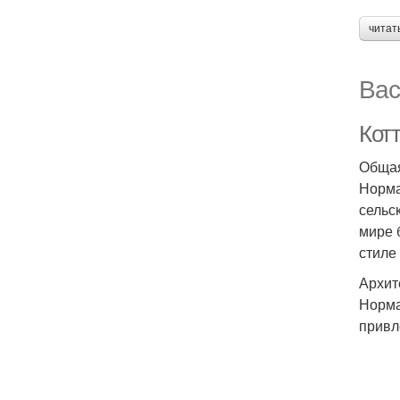
читат
Вас
Кот
Общая
Норма
сельс
мире 
стиле
Архит
Норма
привл