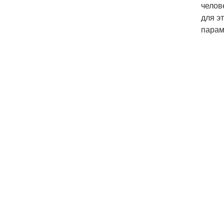
челов
для э
парам