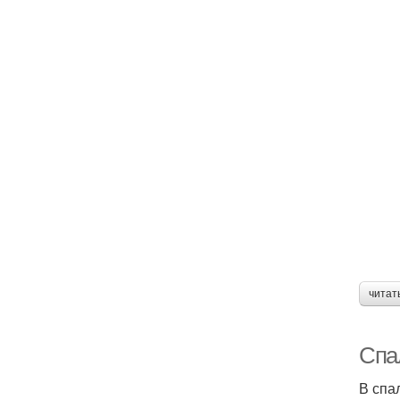
читат
Спал
В спа