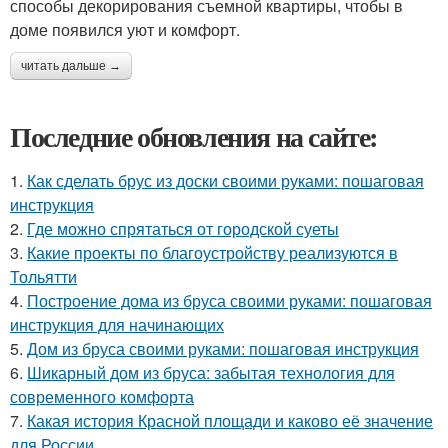
способы декорирования съемной квартиры, чтобы в
доме появился уют и комфорт.
читать дальше →
Последние обновления на сайте:
1.
Как сделать брус из доски своими руками: пошаговая
инструкция
2.
Где можно спрятаться от городской суеты
3.
Какие проекты по благоустройству реализуются в
Тольятти
4.
Построение дома из бруса своими руками: пошаговая
инструкция для начинающих
5.
Дом из бруса своими руками: пошаговая инструкция
6.
Шикарный дом из бруса: забытая технология для
современного комфорта
7.
Какая история Красной площади и каково её значение
для России