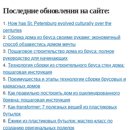
Последние обновления на сайте:
1.
How has St. Petersburg evolved culturally over the
centuries
2.
Сборка дома из бруса своими руками: экономичный
способ обзавестись домом мечты
3.
Пошаговое строительство дома из бруса: полное
руководство для начинающих
4.
Технология сборки из строительного бруса стен дома:
пошаговая инструкция
5.
Преимущества и этапы технологии сборки брусовых и
каркасных домов
6.
Как правильно построить дом из оцилиндрованного
бревна: пошаговая инструкция
7.
Как-transformer: 7 полезных вещей из пластиковых
бутылок
8.
Ёжики из пластиковых бутылок: мастер-класс по
созданию оригинальных поделок