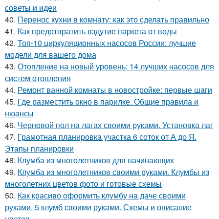
советы и идеи
40.
Перенос кухни в комнату: как это сделать правильно
41.
Как предотвратить вздутие паркета от воды
42.
Топ-10 циркуляционных насосов России: лучшие
модели для вашего дома
43.
Отопление на новый уровень: 14 лучших насосов для
систем отопления
44.
Ремонт ванной комнаты в новостройке: первые шаги
45.
Где разместить окно в парилке. Общие правила и
нюансы
46.
Черновой пол на лагах своими руками. Установка лаг
47.
Грамотная планировка участка 6 соток от А до Я.
Этапы планировки
48.
Клумба из многолетников для начинающих
49.
Клумба из многолетников своими руками. Клумбы из
многолетних цветов фото и готовые схемы
50.
Как красиво оформить клумбу на даче своими
руками. 5 клумб своими руками. Схемы и описание
цветов