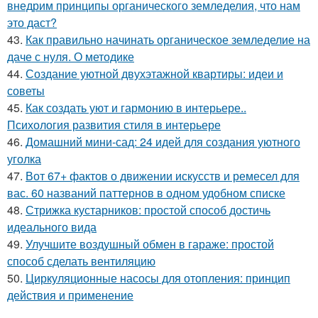
внедрим принципы органического земледелия, что нам
это даст?
43.
Как правильно начинать органическое земледелие на
даче с нуля. О методике
44.
Создание уютной двухэтажной квартиры: идеи и
советы
45.
Как создать уют и гармонию в интерьере..
Психология развития стиля в интерьере
46.
Домашний мини-сад: 24 идей для создания уютного
уголка
47.
Вот 67+ фактов о движении искусств и ремесел для
вас. 60 названий паттернов в одном удобном списке
48.
Стрижка кустарников: простой способ достичь
идеального вида
49.
Улучшите воздушный обмен в гараже: простой
способ сделать вентиляцию
50.
Циркуляционные насосы для отопления: принцип
действия и применение