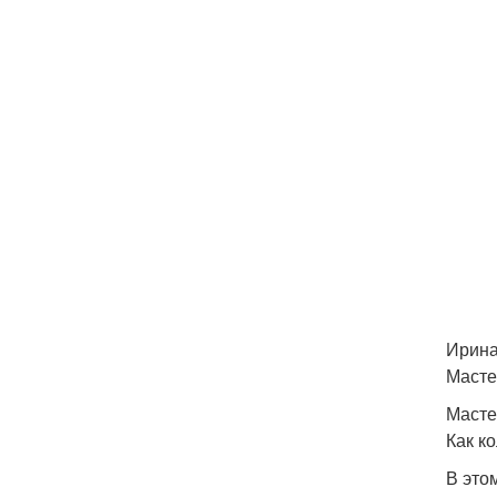
Ирина
Масте
Масте
Как к
В это