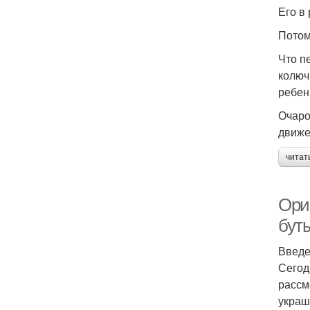
Его в
Потому
Что п
колюч
ребен
Очаро
движе
читат
Ори
бут
Введ
Сегод
рассм
украш