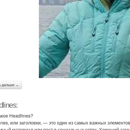
ь дальше →
lines:
акое Headlines?
ines, или заголовки, — это один из самых важных элементов 
мный материал или пост в социальных сетях. Хороший заго