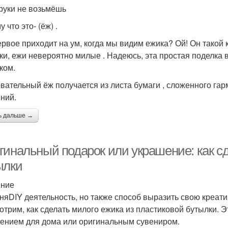
 руки не возьмёшь
 что это- (ёж) .
ервое приходит на ум, когда мы видим ежика? Ой! Он такой к
ки, ежи невероятно милые . Надеюсь, эта простая поделка 
ком.
вательный ёж получается из листа бумаги , сложенного гар
ний.
ь дальше →
гинальный подарок или украшение: как сд
ылки
ение
няDIY деятельность, но также способ выразить свою креатив
отрим, как сделать милого ежика из пластиковой бутылки. 
ением для дома или оригинальным сувениром.