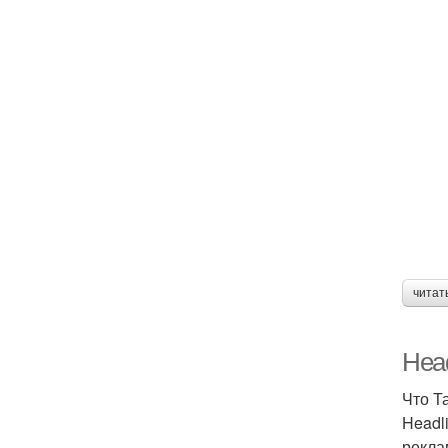
читат
Head
Что Т
Headl
рекла