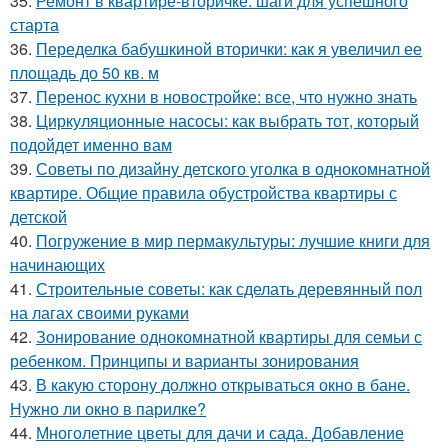
35.
Ремонт в квартире-вторичке: шаги для успешного
старта
36.
Переделка бабушкиной вторички: как я увеличил ее
площадь до 50 кв. м
37.
Перенос кухни в новостройке: все, что нужно знать
38.
Циркуляционные насосы: как выбрать тот, который
подойдет именно вам
39.
Советы по дизайну детского уголка в однокомнатной
квартире. Общие правила обустройства квартиры с
детской
40.
Погружение в мир пермакультуры: лучшие книги для
начинающих
41.
Строительные советы: как сделать деревянный пол
на лагах своими руками
42.
Зонирование однокомнатной квартиры для семьи с
ребенком. Принципы и варианты зонирования
43.
В какую сторону должно открываться окно в бане.
Нужно ли окно в парилке?
44.
Многолетние цветы для дачи и сада. Добавление