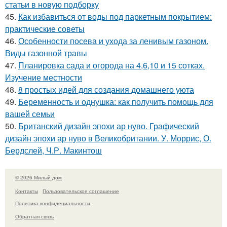
статьи в новую подборку
45.
Как избавиться от воды под паркетным покрытием:
практические советы
46.
Особенности посева и ухода за ленивым газоном.
Виды газонной травы
47.
Планировка сада и огорода на 4,6,10 и 15 сотках.
Изучение местности
48.
8 простых идей для создания домашнего уюта
49.
Беременность и однушка: как получить помощь для
вашей семьи
50.
Британский дизайн эпохи ар нуво. Графический
дизайн эпохи ар нуво в Великобритании. У. Моррис, О.
Бердслей, Ч.Р. Макинтош
© 2026 Милый дом
Контакты
Пользовательское соглашение
Политика конфидециальности
Обратная связь