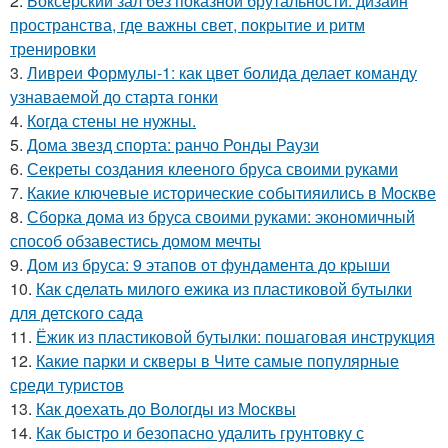
2.
Боксёрский зал без показной брутальности: дизайн
пространства, где важны свет, покрытие и ритм
тренировки
3.
Ливреи Формулы-1: как цвет болида делает команду
узнаваемой до старта гонки
4.
Когда стены не нужны.
5.
Дома звезд спорта: ранчо Ронды Раузи
6.
Секреты создания клееного бруса своими руками
7.
Какие ключевые исторические событияились в Москве
8.
Сборка дома из бруса своими руками: экономичный
способ обзавестись домом мечты
9.
Дом из бруса: 9 этапов от фундамента до крыши
10.
Как сделать милого ежика из пластиковой бутылки
для детского сада
11.
Ёжик из пластиковой бутылки: пошаговая инструкция
12.
Какие парки и скверы в Чите самые популярные
среди туристов
13.
Как доехать до Вологды из Москвы
14.
Как быстро и безопасно удалить грунтовку с