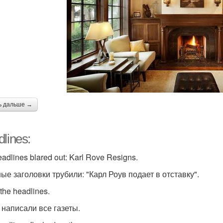
ь дальше →
lines:
adlines blared out: Karl Rove Resigns.
ные заголовки трубили: "Карл Роув подает в отставку".
 the headlines.
 написали все газеты.