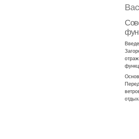
Вас
Сове
фун
Введ
Загор
отраж
функц
Основ
Перед
ветро
отдых