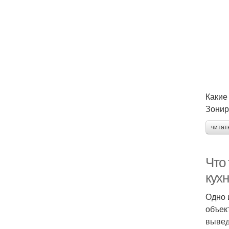
Какие
Зонир
читат
Что 
кух
Одно 
объек
вывед