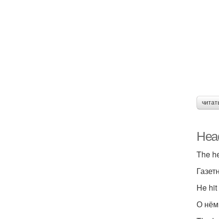
читат
Head
The he
Газет
He hit
О нём