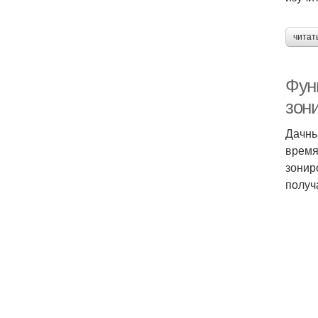
читат
Фун
зон
Дачны
время
зонир
получ