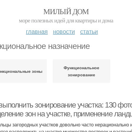
МИЛЫЙ ДОМ
море полезных идей для квартиры и дома
главная
новости
статьи
кциональное назначение
Функциональное
нкциональные зоны
зонирование
 выполнить зонирование участка: 130 фот
деление зон на участке, применение лан
льцы загородных участков довольно часто нерационально 
тся расположить на участке множество построек и растени