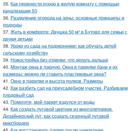
35.
Как перенести кухню в жилую комнату с помощью
канализации 53
36.
Разделение огорода на зоны: основные принципы и
подходы
37.
Жить в комфорте: Двушка 50 м² в Бутово для семьи с
двумя детьми
38.
Уроки из сада на подоконнике: как обучать детей
сельскому хозяйству
39.
Новостройка без отделки: что делать дальше
40.
Монтаж окна в парную. Окна в парилке бани и их
размеры: можно ли ставить пластиковые окна?
41.
Окно в парилке и высота полков. Размеры
42.
Как разбить сад на приусадебном участке. Разбиваем
плодовый сад
43.
Помогите, мой паркет вздулся от воды
44.
Как создать луговой цветник из многолетников.
Дизайнерский луг: как создать сезонный луговой
миксбордер
45.
Как восстановить паркет после намокания: