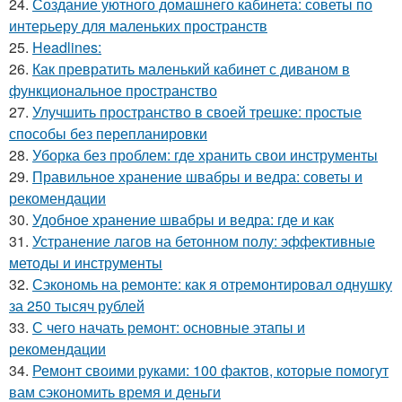
24.
Создание уютного домашнего кабинета: советы по
интерьеру для маленьких пространств
25.
Headlines:
26.
Как превратить маленький кабинет с диваном в
функциональное пространство
27.
Улучшить пространство в своей трешке: простые
способы без перепланировки
28.
Уборка без проблем: где хранить свои инструменты
29.
Правильное хранение швабры и ведра: советы и
рекомендации
30.
Удобное хранение швабры и ведра: где и как
31.
Устранение лагов на бетонном полу: эффективные
методы и инструменты
32.
Сэкономь на ремонте: как я отремонтировал однушку
за 250 тысяч рублей
33.
С чего начать ремонт: основные этапы и
рекомендации
34.
Ремонт своими руками: 100 фактов, которые помогут
вам сэкономить время и деньги