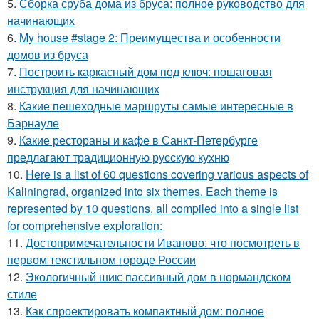
5.
Сборка сруба дома из бруса: полное руководство для
начинающих
6.
My house #stage 2: Преимущества и особенности
домов из бруса
7.
Построить каркасный дом под ключ: пошаговая
инструкция для начинающих
8.
Какие пешеходные маршруты самые интересные в
Барнауле
9.
Какие рестораны и кафе в Санкт-Петербурге
предлагают традиционную русскую кухню
10.
Here is a list of 60 questions covering various aspects of
Kaliningrad, organized into six themes. Each theme is
represented by 10 questions, all compiled into a single list
for comprehensive exploration:
11.
Достопримечательности Иваново: что посмотреть в
первом текстильном городе России
12.
Экологичный шик: пассивный дом в нормандском
стиле
13.
Как спроектировать компактный дом: полное