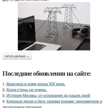
читать дальше →
Последние обновления на сайте:
1.
Квартира в доме конца XIX века.
2.
Когда стены не нужны.
3.
История Москвы: от основания до наших дней
4.
Клееные доски и брус своими руками: экономичное и
экологичное решение