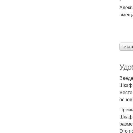
Адекв
вмеща
читат
Удо
Введ
Шкаф 
месте
основ
Преим
Шкаф 
разме
Это п