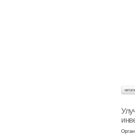
читат
Улу
инв
Орган