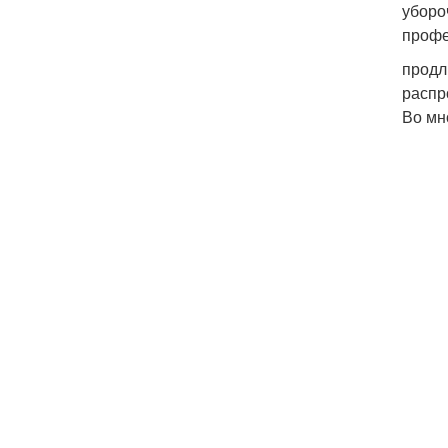
уборо
профе
продл
распр
Во мн