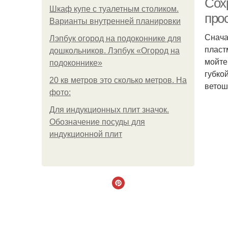
Сох
Шкаф купе с туалетным столиком.
про
Варианты внутренней планировки
Снача
Лэпбук огород на подоконнике для
пласт
дошкольников. Лэпбук «Огород на
мойте
подоконнике»
губко
20 кв метров это сколько метров. На
ветош
фото:
Для индукционных плит значок.
Обозначение посуды для
индукционной плит