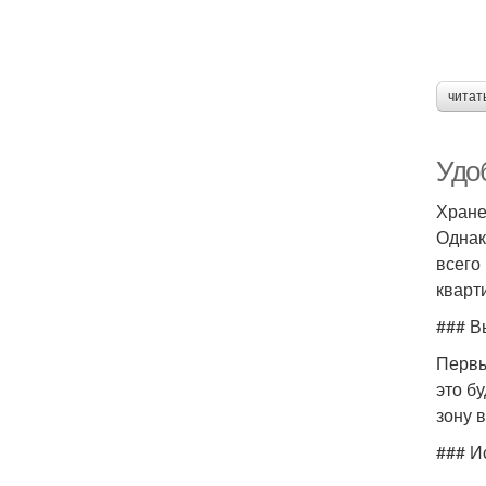
читат
Удо
Хране
Однак
всего
кварт
### В
Первы
это б
зону 
### И