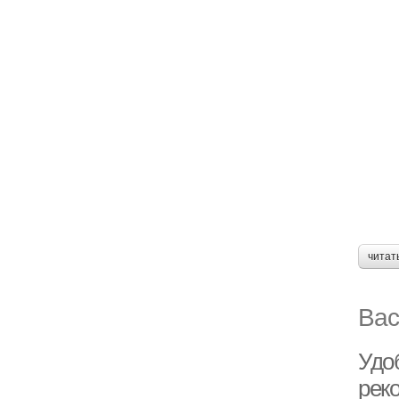
читат
Вас
Удо
рек