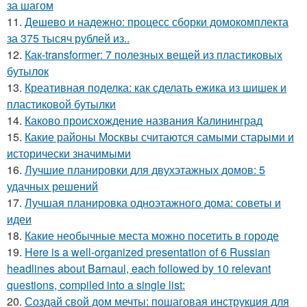
за шагом
11.
Дешево и надежно: процесс сборки домокомплекта
за 375 тысяч рублей из..
12.
Как-transformer: 7 полезных вещей из пластиковых
бутылок
13.
Креативная поделка: как сделать ежика из шишек и
пластиковой бутылки
14.
Каково происхождение названия Калининград
15.
Какие районы Москвы считаются самыми старыми и
исторически значимыми
16.
Лучшие планировки для двухэтажных домов: 5
удачных решений
17.
Лучшая планировка одноэтажного дома: советы и
идеи
18.
Какие необычные места можно посетить в городе
19.
Here is a well-organized presentation of 6 Russian
headlines about Barnaul, each followed by 10 relevant
questions, compiled into a single list:
20.
Создай свой дом мечты: пошаговая инструкция для