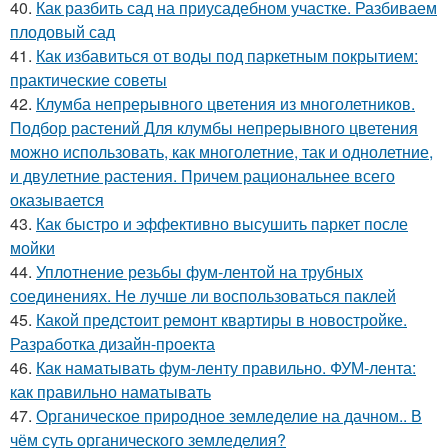
40.
Как разбить сад на приусадебном участке. Разбиваем
плодовый сад
41.
Как избавиться от воды под паркетным покрытием:
практические советы
42.
Клумба непрерывного цветения из многолетников.
Подбор растений Для клумбы непрерывного цветения
можно использовать, как многолетние, так и однолетние,
и двулетние растения. Причем рациональнее всего
оказывается
43.
Как быстро и эффективно высушить паркет после
мойки
44.
Уплотнение резьбы фум-лентой на трубных
соединениях. Не лучше ли воспользоваться паклей
45.
Какой предстоит ремонт квартиры в новостройке.
Разработка дизайн-проекта
46.
Как наматывать фум-ленту правильно. ФУМ-лента:
как правильно наматывать
47.
Органическое природное земледелие на дачном.. В
чём суть органического земледелия?