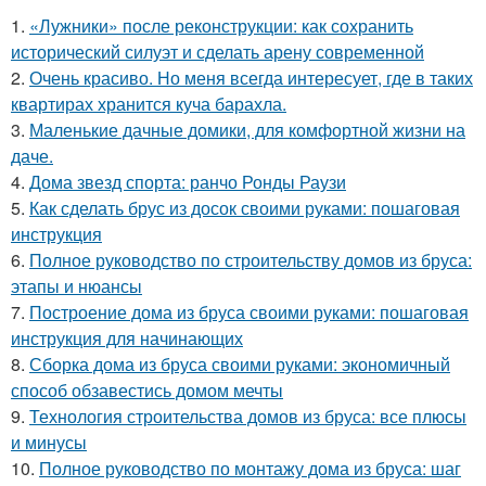
1.
«Лужники» после реконструкции: как сохранить
исторический силуэт и сделать арену современной
2.
Очень красиво. Но меня всегда интересует, где в таких
квартирах хранится куча барахла.
3.
Маленькие дачные домики, для комфортной жизни на
даче.
4.
Дома звезд спорта: ранчо Ронды Раузи
5.
Как сделать брус из досок своими руками: пошаговая
инструкция
6.
Полное руководство по строительству домов из бруса:
этапы и нюансы
7.
Построение дома из бруса своими руками: пошаговая
инструкция для начинающих
8.
Сборка дома из бруса своими руками: экономичный
способ обзавестись домом мечты
9.
Технология строительства домов из бруса: все плюсы
и минусы
10.
Полное руководство по монтажу дома из бруса: шаг