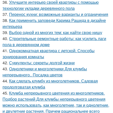
36.
Улучшите интерьер своей квартиры с помощью
технологии укладки деревянного пола
37.
Перенос кухни: возможные варианты и ограничения
38.
Как применить заповеди Карима Рашида в дизайне
интерьера
39.
Выбор одной из многих тем: как найти свою нишу
40.
Строительные ремонтные работы: как усилить лаги
пола в деревянном доме
41.
Однокомнатная квартира с детской. Способы
зонирования комнаты
42.
Суккуленты: секреты долгой жизни
43.
Однолетники и многолетники Для клумбы
непрерывного.. Посадка цветов
44.
Как сделать клумбу из многолетников. Садовая
продолговатая клумба
45.
Клумба непрерывного цветения из многолетников.
Подбор растений Для клумбы непрерывного цветения
можно использовать, как многолетние, так и однолетние,
и двулетние растения. Причем рациональнее всего