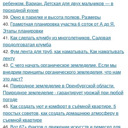
ребенком. Вариан. Детская для двух мальчиков — в
проходной кухне
39.
Окно в парилке и высота полков. Размеры
40.
Грамотная планировка участка 6 соток от А до Я.
Этапы планировки
41.
Как сделать клумбу из многолетников. Садовая
продолговатая клумба
42.
Фум лента для труб, как наматывать. Как наматывать
ленту
43.
С чего начать органическое земледелие. Если мы
внедрим принципы органического земледелия, что нам
это даст?
44.
Природное земледелие в Оренбургской области.
Природное земледелие - гарантирует урожай при любой
погоде
45.
Как создать уют и комфорт в съёмной квартире. 5
простых советов, как создать домашнюю атмосферу в
съемной квартире
46.
Вот 67+ фактов о движении искусств и ремесел для