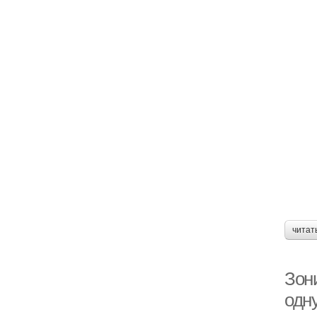
читат
Зон
одн