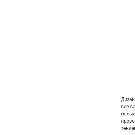
Дизай
все в
больш
прово
тенде