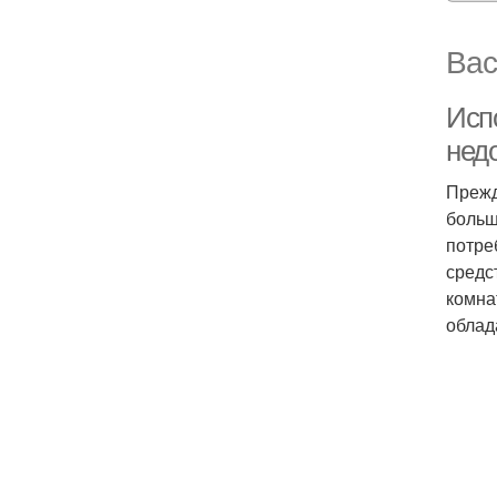
Вас
Исп
нед
Прежд
больш
потреб
средс
комна
облад