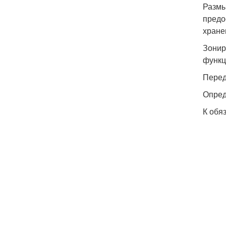
Размы
предо
хране
Зонир
функц
Перед
Опред
К обя