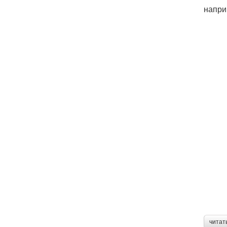
напри
читат