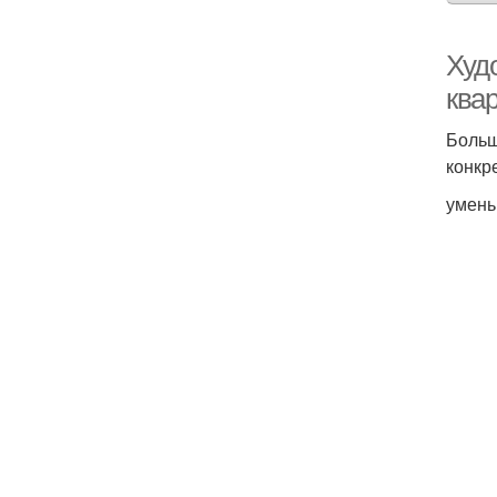
Худ
ква
Больш
конкр
умень