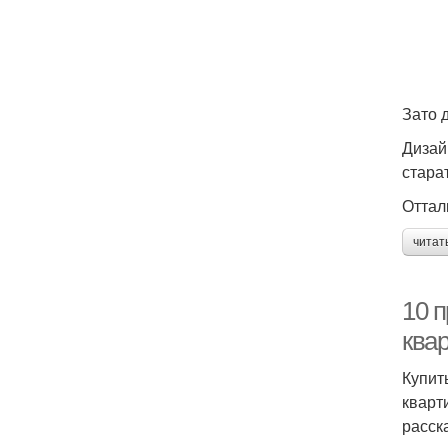
Зато 
Дизай
стара
Оттал
читат
10 
ква
Купит
кварт
расск