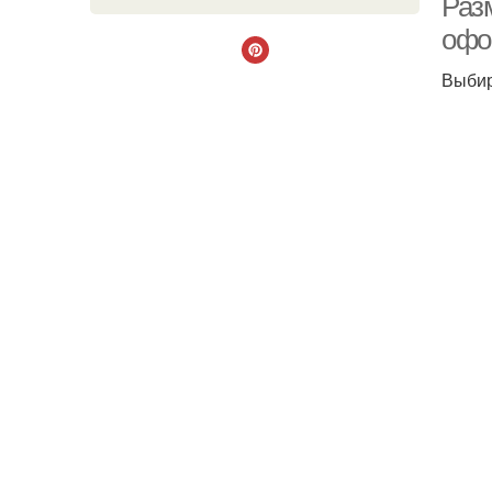
Раз
офо
Выбир