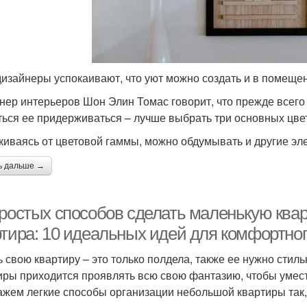
дизайнеры успокаивают, что уют можно создать и в помеще
нер интерьеров Шон Элин Томас говорит, что прежде всего 
ться ее придерживаться – лучше выбрать три основных цвета
киваясь от цветовой гаммы, можно обдумывать и другие эл
ь дальше →
простых способов сделать маленькую ква
ртира: 10 идеальных идей для комфортног
ь свою квартиру – это только полдела, также ее нужно стил
иры приходится проявлять всю свою фантазию, чтобы умест
ажем легкие способы организации небольшой квартиры так,