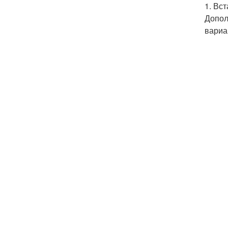
1. Вс
Допол
вариа