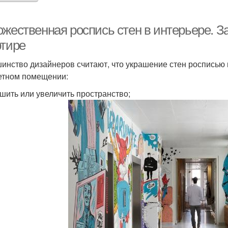
ожественная роспись стен в интерьере. З
ртире
инство дизайнеров считают, что украшение стен росписью 
етном помещении:
шить или увеличить пространство;