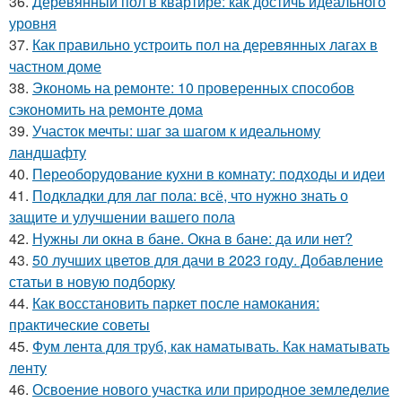
36.
Деревянный пол в квартире: как достичь идеального
уровня
37.
Как правильно устроить пол на деревянных лагах в
частном доме
38.
Экономь на ремонте: 10 проверенных способов
сэкономить на ремонте дома
39.
Участок мечты: шаг за шагом к идеальному
ландшафту
40.
Переоборудование кухни в комнату: подходы и идеи
41.
Подкладки для лаг пола: всё, что нужно знать о
защите и улучшении вашего пола
42.
Нужны ли окна в бане. Окна в бане: да или нет?
43.
50 лучших цветов для дачи в 2023 году. Добавление
статьи в новую подборку
44.
Как восстановить паркет после намокания:
практические советы
45.
Фум лента для труб, как наматывать. Как наматывать
ленту
46.
Освоение нового участка или природное земледелие