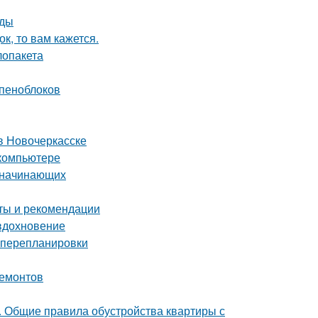
оды
к, то вам кажется.
лопакета
 пеноблоков
в Новочеркасске
 компьютере
я начинающих
еты и рекомендации
 вдохновение
з перепланировки
ремонтов
е. Общие правила обустройства квартиры с