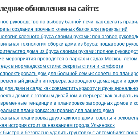
ледние обновления на сайте:
ное руководство по выбору банной печи: как сделать прав
реты создания прочных клееных балок для перекрытий
нология клееного бруса своими руками: пошаговое руковод
вильная технология сборки дома из бруса: пошаговое руко
оительство дома из бруса своими руками: полное руководс
ие мероприятия проводятся в парках и садах Москвы летом
тедж в нормандском стиле: секреты стиля и комфорта
 спроектировать дом для большой семьи: советы по планир
ременный дизайн интерьера загородного дома: идеи и вдо
м для дачи и сада: как совместить красоту и функционально
оекты домов с готовым дизайном интерьера: как выбрать 
временные тенденции в планировке загородных домов и к
еальная планировка: 20 правил для вашего дома
еальная планировка двухэтажного дома: советы и рекомен
кая история стоит за названием города Ульяновск
к быстро и безопасно удалить грунтовку с автомобиля: пош