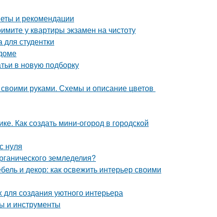
веты и рекомендации
имите у квартиры экзамен на чистоту
 для студентки
 доме
тьи в новую подборку
б своими руками. Схемы и описание цветов
ке. Как создать мини-огород в городской
с нуля
органического земледелия?
бель и декор: как освежить интерьер своими
х для создания уютного интерьера
ды и инструменты