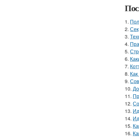
Пос
1.
Пол
2.
Сек
3.
Тех
4.
Пра
5.
Стр
6.
Как
7.
Кот
8.
Как
9.
Сов
10.
До
11.
Пр
12.
Со
13.
Ид
14.
Ид
15.
Ка
16.
Ка