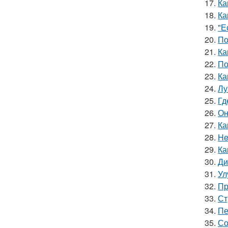
17.
Ка
18.
Ка
19.
"Е
20.
По
21.
Ка
22.
По
23.
Ка
24.
Лу
25.
Гд
26.
Он
27.
Ка
28.
He
29.
Ка
30.
Ди
31.
Ул
32.
Пр
33.
Ст
34.
Пе
35.
Со