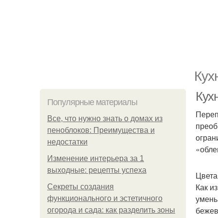
Кух
Кухн
Популярные материалы
Переп
Все, что нужно знать о домах из
преоб
пеноблоков: Преимущества и
огран
недостатки
«обле
Изменение интерьера за 1
выходные: рецепты успеха
Цвета
Как и
Секреты создания
умень
функционального и эстетичного
бежев
огорода и сада: как разделить зоны