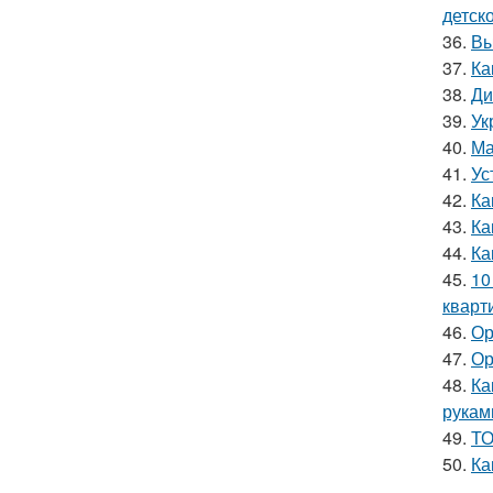
детск
36.
Вы
37.
Ка
38.
Ди
39.
Ук
40.
Ма
41.
Ус
42.
Ка
43.
Ка
44.
Ка
45.
10
кварт
46.
Ор
47.
Ор
48.
Ка
рукам
49.
ТО
50.
Ка