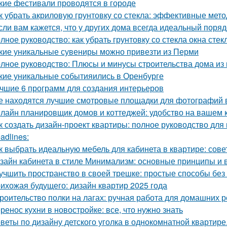
кие фестивали проводятся в городе
к убрать акриловую грунтовку со стекла: эффективные мет
сли вам кажется, что у других дома всегда идеальный порядо
лное руководство: как убрать грунтовку со стекла окна стек
кие уникальные сувениры можно привезти из Перми
лное руководство: Плюсы и минусы строительства дома из
кие уникальные событияились в Оренбурге
чшие 6 программ для создания интерьеров
е находятся лучшие смотровые площадки для фотографий 
лайн планировщик домов и коттеджей: удобство на вашем
к создать дизайн-проект квартиры: полное руководство дл
adlines:
к выбрать идеальную мебель для кабинета в квартире: сов
зайн кабинета в стиле Минимализм: основные принципы и
учшить пространство в своей трешке: простые способы бе
ихожая будущего: дизайн квартир 2025 года
роительство полки на лагах: ручная работа для домашних 
ренос кухни в новостройке: все, что нужно знать
веты по дизайну детского уголка в однокомнатной квартир