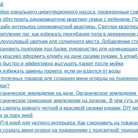
ой
бор идеального циркуляционного насоса: проверенные со
к обустроить однокомнатную квартиру семье с ребенком. Пр
зайн интерьера однокомнатной квартиры. Светлая квартира
репление лаг: как избежать прогибания пола в деревянном
лоуходовый цветник для солнечного места. Добавление ста
тановить подпорки под балки: руководство для начинающих
к красиво оформить клумбу на даче своими руками. 5 клум
к быстро и эффективно высушить паркет после мойки
к избежать замены паркета, если он вздулся от воды
 полезных товаров для создания мини-огорода на подоконни
ире?
ганическое земледелие на даче. Органическое земледелие 
ганическое природное земледелие на дачном.. В чём суть 
к сделать комнату уютной и красивой своими руками. DIY ме
и за пару дней
П-6 идей для уютного интерьера. Как сэкономить на товара
к создать мини-огород на подоконнике с подсветкой: подхо