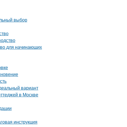
ильный выбор
ство
водство
тво для начинающих
овке
хновение
сть
идеальный вариант
оттеджей в Москве
дации
аговая инструкция