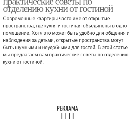
практические советы по
отделению кухни от гостиной
Современные квартиры часто имеют открытые
Интерьер для
Кухня в современном
пространства, где кухня и гостиная объединены в одно
хрущевской кухни
стиле
помещение. Хотя это может быть удобно для общения и
наблюдения за детьми, открытые пространства могут
быть шумными и неудобными для гостей. В этой статье
мы предлагаем вам практические советы по отделению
Кухня в классическом
Кухня в стиле
кухни от гостиной.
стиле
Кухня в скандинавском
Дизайн-решения для
стиле
угловой кухни
Угловые кухни
Угловая кухня