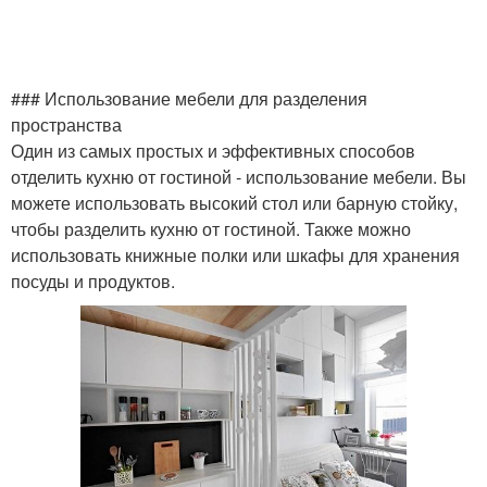
Кухня с обеденной
Кухня с полуостровом
зоной
### Использование мебели для разделения
пространства
Один из самых простых и эффективных способов
отделить кухню от гостиной - использование мебели. Вы
Кухни с мойкой
Г-образная кухня
можете использовать высокий стол или барную стойку,
чтобы разделить кухню от гостиной. Также можно
использовать книжные полки или шкафы для хранения
посуды и продуктов.
Кухни в современном
Кухня с мойкой
стиле
Кухня с угловой мойкой
Кухни в интерьере