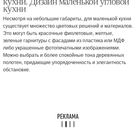
кухни. Дизайн маленькой угловой
кухни
Несмотря на небольшие габариты, для маленькой кухни
Дизайн-решения для
существует множество цветовых решений и материалов.
Угловые кухни
угловой кухни
Это могут быть красочные фиолетовые, желтые,
зеленые гарнитуры с фасадами из пластика или МДФ
либо украшенные фотопечатными изображениями.
Можно выбрать и более спокойные тона деревянных
Угловая кухня
Кухня с барной
полотен, придающие упорядоченность и элегантность
обстановке.
Кухня с полуостровом
Кухни с мойкой
Кухни в современном
Г-образная кухня
стиле