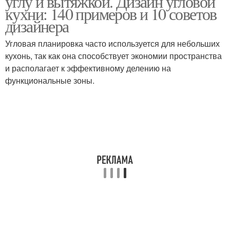
углу и вытяжкой. Дизайн угловой
кухни: 140 примеров и 10 советов
дизайнера
Кухня с обеденной
Угловая планировка часто используется для небольших
Кухня с полуостровом
зоной
кухонь, так как она способствует экономии пространства
и располагает к эффективному делению на
функциональные зоны.
Кухня в классическом
Кухня с мойкой
стиле
Кухня с угловой мойкой
Кухни в интерьере
Кухни в хрущевке
Кухня с холодильником