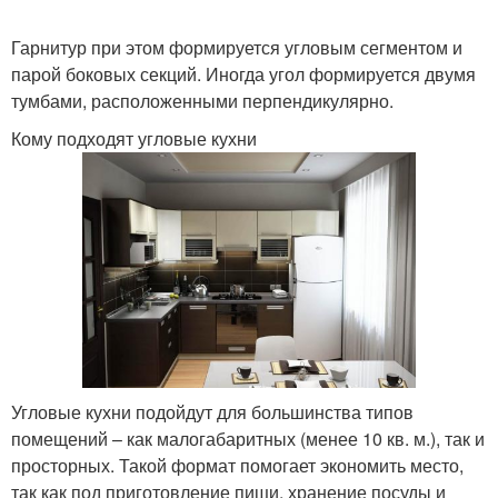
Гарнитур при этом формируется угловым сегментом и
парой боковых секций. Иногда угол формируется двумя
Кухня с окном
Модные стили
тумбами, расположенными перпендикулярно.
Кому подходят угловые кухни
Интерьер для угловой
Скандинавский стиль
кухни
Информация про
Кухни с пеналом
угловые кухни
Угловые кухни подойдут для большинства типов
помещений – как малогабаритных (менее 10 кв. м.), так и
Кухни с размерами
Кухня с телевизором
просторных. Такой формат помогает экономить место,
так как под приготовление пищи, хранение посуды и