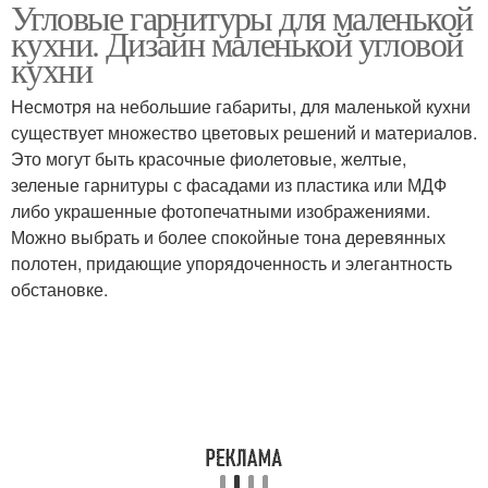
Угловые гарнитуры для маленькой
Кухня в классическом
Кухня в стиле
кухни. Дизайн маленькой угловой
стиле
кухни
Несмотря на небольшие габариты, для маленькой кухни
Кухня в скандинавском
Свежие дизайн-
существует множество цветовых решений и материалов.
стиле
решения
Это могут быть красочные фиолетовые, желтые,
зеленые гарнитуры с фасадами из пластика или МДФ
либо украшенные фотопечатными изображениями.
Можно выбрать и более спокойные тона деревянных
Угловые кухни
Угловая плита
полотен, придающие упорядоченность и элегантность
обстановке.
Угловые системы
Угловая вентиляция