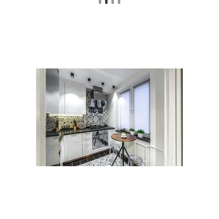
Угловая кухня
Кухня с барной
Кухня с обеденной
Кухня с полуостровом
зоной
Угловой гарнитур
Кухни с мойкой
Кухни в современном
Г-образная кухня
стиле
Кухня с мойкой
Кухня с угловой мойкой