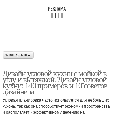
Кухни в интерьере
Угловые маленькие
Гарнитур для кухни
Угловой дизайн
читать дальше →
Дизайн угловой кухни с мойкой в
углу и вытяжкой. Дизайн угловой
Кухня с холодильником
Кухни с размерами
кухни: 140 примеров и 10 советов
дизайнера
Угловая планировка часто используется для небольших
кухонь, так как она способствует экономии пространства
Кухни с нуля
Кухни с окном
и располагает к эффективному делению на