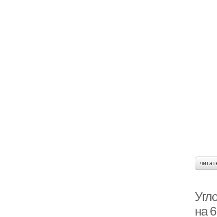
читат
Угло
на 6