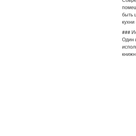
помещ
быть 
кухни 
### И
Один 
испол
книжн