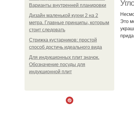
Угл
Варианты внутренней планировки
Несмо
Дизайн маленькой кухни 2 на 2
Это м
метра. Главные принципы, которым
украш
стоит следовать
прида
Стрижка кустарников: простой
способ достичь идеального вида
Для индукционных плит значок.
Обозначение посуды для
индукционной плит