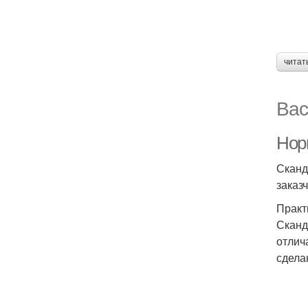
читат
Вас
Норм
Сканд
заказ
Практ
Сканд
отлич
сдела