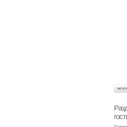
читат
Раз
гос
Совре