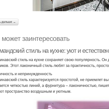
ь дальше →
 может заинтересовать
андский стиль на кухне: уют и естестве
инавский стиль на кухне сохраняет свою популярность. Он д
чиков. Этот лаконичный стиль любят за практичность, прост
ичность и непринужденность
инавский стиль характеризуется простотой, не приемлет в
ается четкостью линий, а фурнитура – лаконичностью, пишет
ют пространство воздушным и уютным.