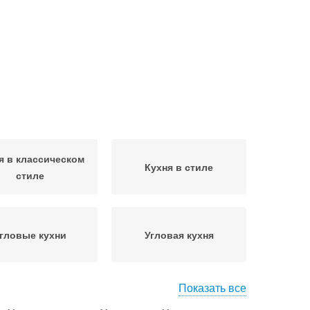
я в классическом
Кухня в стиле
стиле
гловые кухни
Угловая кухня
Показать все
я с полуостровом