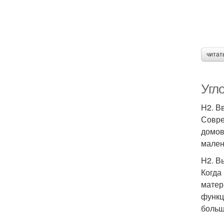
читат
Угло
H2. В
Совре
домов
мален
H2. В
Когда
матер
функц
больш