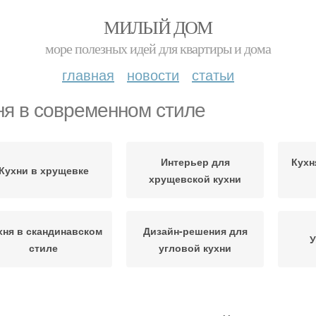
МИЛЫЙ ДОМ
море полезных идей для квартиры и дома
главная
новости
статьи
ня в современном стиле
Интерьер для
Кухн
Кухни в хрущевке
хрущевской кухни
хня в скандинавском
Дизайн-решения для
У
стиле
угловой кухни
Кухня с обеденной
Кухня с барной
Кухн