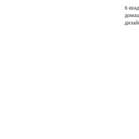
6 ква
домаш
дизай