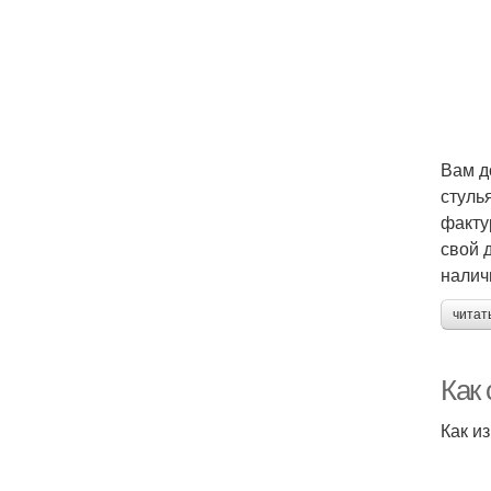
Вам д
стуль
факту
свой 
налич
читат
Как 
Как и