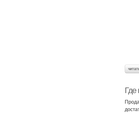
читат
Где 
Прода
доста