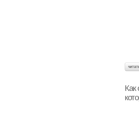
читат
Как 
кот