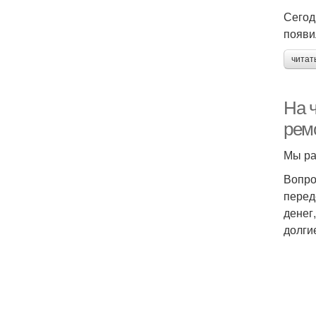
Сегод
появи
читат
На 
рем
Мы ра
Вопро
перед
денег
долги